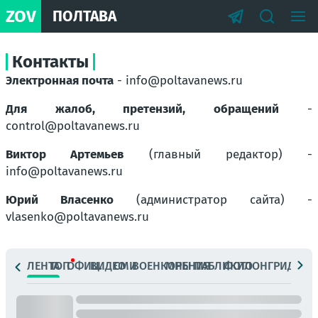
ZOV
ПОЛТАВА
Контакты
Электронная почта
- info@poltavanews.ru
Для жалоб, претензий, обращений
-
control@poltavanews.ru
Виктор Артемьев
(главный редактор) -
info@poltavanews.ru
Юрий Власенко
(администратор сайта) -
vlasenko@poltavanews.ru
ЛЕНТА
ТОП
ОФИЦ.
ВИДЕО
СМИ
ВОЕНКОРЫ
МНЕНИЯ
ПАБЛИКИ
ФОТО
ЛОНГРИДЫ