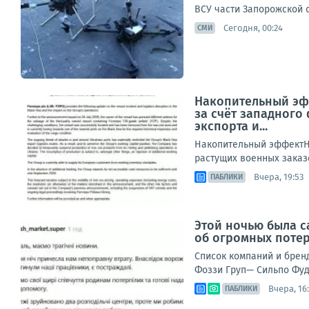
ВСУ части Запорожской 
Сегодня, 00:24
СМИ
Накопительный эфф
за счёт западного
экспорта и...
Накопительный эффектНе
растущих военных заказо
Вчера, 19:53
ПАБЛИКИ
Этой ночью была с
об огромных поте
Список компаний и брен
Фоззи Груп— Сильпо Фуд
Вчера, 16
ПАБЛИКИ