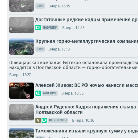
Вчера, 16:15
СМИ
Достаточные редкие кадры применения др
Вчера, 14:53
ПАБЛИКИ
Крупная горно-металлургическая компания
Вчера, 13:13
СМИ
Швейцарская компания Ferrexpo остановила производств
находятся в Полтавской области — горно-обогатительный
Вчера, 12:27
Алексей Живов: ВС РФ ночью нанесли масс
Вчера, 10:55
МНЕНИЯ
Андрей Руденко: Кадры поражения склада 
Полтавской области
Вчера, 10:36
ВОЕНКОРЫ
Таможенники изъяли крупную сумму у води