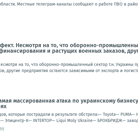
области. Местные телеграм-каналы сообщают о работе ПВО в район
ект. Несмотря на то, что оборонно-промышленный
 финансирования и растущих военных заказов, дру
смотря на то, что оборонно-промышленный сектор т.н. Украины п
в, другие предприятия остаются зависимыми от экспорта и логисти
амая массированная атака по украинскому бизнес
рях
дов, которые пострадали в результате обстрела:— Toyota— PUMA— 
— Эпицентр-К— INTERTOP— Liqui Moly Ukraine— БРОКБРИДЖ— завод 
:55