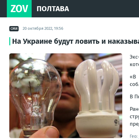
ZOV
ПОЛТАВА
20 октября 2022, 19:56
СМИ
На Украине будут ловить и наказыва
Экс
кот
«В 
соб
В П
Ран
стр
пре
Гео: