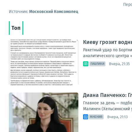
Пер
Источник:
Московский Комсомолец
Топ
Киеву грозит водн
Ракетный удар по Бортн
аналитического центра «
Вчера, 21:35
ПАБЛИКИ
Диана Панченко: Г
Главное за день — подб
Малинен (Хельсинкский 
Вчера, 21:13
МНЕНИЯ