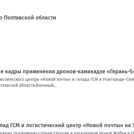
о Полтавской области
ие кадры применения дронов-камикадзе «Герань-5
истического центра «Новой почты» и склада ГСМ в Новгороде-Сев
лтавской области.Военный...
лад ГСМ и логистический центр «Новой почты» на 
ражена газокомпрессорная станция в населенном пункте Жабки в 