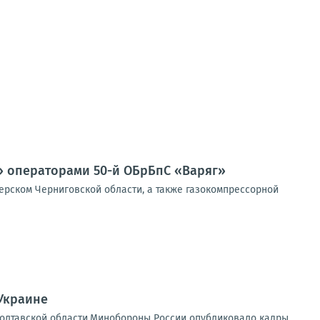
» операторами 50-й ОБрБпС «Варяг»
ерском Черниговской области, а также газокомпрессорной
Украине
Полтавской области.Минобороны России опубликовало кадры