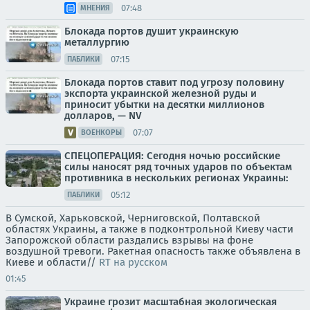
07:48
МНЕНИЯ
Блокада портов душит украинскую
металлургию
07:15
ПАБЛИКИ
Блокада портов ставит под угрозу половину
экспорта украинской железной руды и
приносит убытки на десятки миллионов
долларов, — NV
07:07
ВОЕНКОРЫ
СПЕЦОПЕРАЦИЯ: Сегодня ночью российские
силы наносят ряд точных ударов по объектам
противника в нескольких регионах Украины:
05:12
ПАБЛИКИ
В Сумской, Харьковской, Черниговской, Полтавской
областях Украины, а также в подконтрольной Киеву части
Запорожской области раздались взрывы на фоне
воздушной тревоги. Ракетная опасность также объявлена в
Киеве и области//
RT на русском
01:45
Украине грозит масштабная экологическая