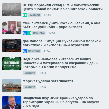
ВС РФ поразили склад ГСМ и логистический
центр "Новой почты" в Черниговской области
17:38
ПАБЛИКИ
«Мы пытаемся убить Россию щепками, а она
бьёт нас дубиной» – укро-эксперт
12:51
ПАБЛИКИ
Два майора: Ситуация с украинской морской
логистикой и экспортными отраслями
11:52
ПАБЛИКИ
Подборка наиболее интересных наших
новостей и материалов за вчерашний день,
которые вы могли пропустить:
10:33
ПАБЛИКИ
Морская удавка затягивается
10:04
ПАБЛИКИ
Владислав Шурыгин: Хроника ударов по
территории Украины 05 августа – 06 августа
2026 года