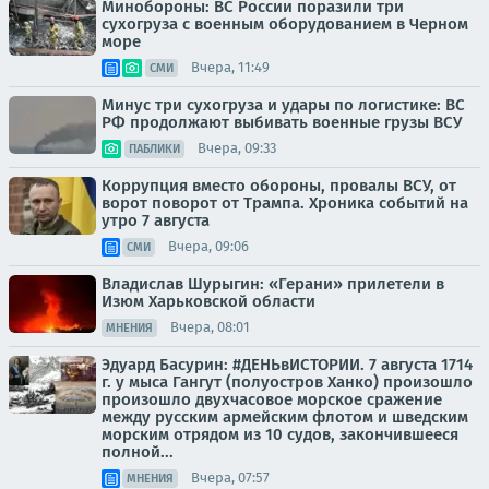
Минобороны: ВС России поразили три
сухогруза с военным оборудованием в Черном
море
Вчера, 11:49
СМИ
Минус три сухогруза и удары по логистике: ВС
РФ продолжают выбивать военные грузы ВСУ
Вчера, 09:33
ПАБЛИКИ
Коррупция вместо обороны, провалы ВСУ, от
ворот поворот от Трампа. Хроника событий на
утро 7 августа
Вчера, 09:06
СМИ
Владислав Шурыгин: «Герани» прилетели в
Изюм Харьковской области
Вчера, 08:01
МНЕНИЯ
Эдуард Басурин: #ДЕНЬвИСТОРИИ. 7 августа 1714
г. у мыса Гангут (полуостров Ханко) произошло
произошло двухчасовое морское сражение
между русским армейским флотом и шведским
морским отрядом из 10 судов, закончившееся
полной...
Вчера, 07:57
МНЕНИЯ