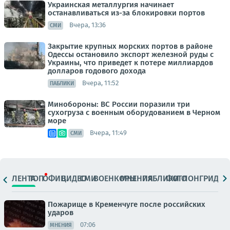
Украинская металлургия начинает
останавливаться из-за блокировки портов
Вчера, 13:36
СМИ
Закрытие крупных морских портов в районе
Одессы остановило экспорт железной руды с
Украины, что приведет к потере миллиардов
долларов годового дохода
Вчера, 11:52
ПАБЛИКИ
Минобороны: ВС России поразили три
сухогруза с военным оборудованием в Черном
море
Вчера, 11:49
СМИ
ЛЕНТА
ТОП
ОФИЦ.
ВИДЕО
СМИ
ВОЕНКОРЫ
МНЕНИЯ
ПАБЛИКИ
ФОТО
ЛОНГРИДЫ
Пожарище в Кременчуге после российских
ударов
07:06
МНЕНИЯ