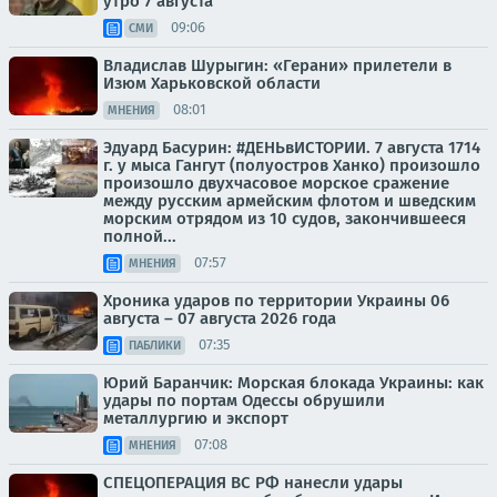
утро 7 августа
09:06
СМИ
Владислав Шурыгин: «Герани» прилетели в
Изюм Харьковской области
08:01
МНЕНИЯ
Эдуард Басурин: #ДЕНЬвИСТОРИИ. 7 августа 1714
г. у мыса Гангут (полуостров Ханко) произошло
произошло двухчасовое морское сражение
между русским армейским флотом и шведским
морским отрядом из 10 судов, закончившееся
полной...
07:57
МНЕНИЯ
Хроника ударов по территории Украины 06
августа – 07 августа 2026 года
07:35
ПАБЛИКИ
Юрий Баранчик: Морская блокада Украины: как
удары по портам Одессы обрушили
металлургию и экспорт
07:08
МНЕНИЯ
СПЕЦОПЕРАЦИЯ ВС РФ нанесли удары