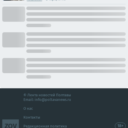
© Лента новостей Полтавы
Email:
info@poltavanews.ru
О нас
Контакты
ZOV
18+
Редакционная политика