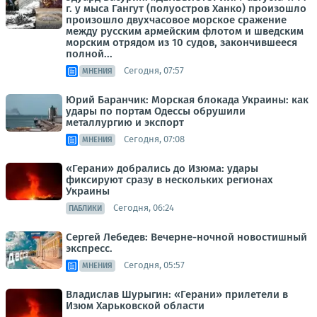
г. у мыса Гангут (полуостров Ханко) произошло
произошло двухчасовое морское сражение
между русским армейским флотом и шведским
морским отрядом из 10 судов, закончившееся
полной...
Сегодня, 07:57
МНЕНИЯ
Юрий Баранчик: Морская блокада Украины: как
удары по портам Одессы обрушили
металлургию и экспорт
Сегодня, 07:08
МНЕНИЯ
«Герани» добрались до Изюма: удары
фиксируют сразу в нескольких регионах
Украины
Сегодня, 06:24
ПАБЛИКИ
Сергей Лебедев: Вечерне-ночной новостишный
экспресс.
Сегодня, 05:57
МНЕНИЯ
Владислав Шурыгин: «Герани» прилетели в
Изюм Харьковской области