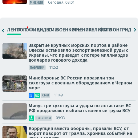
Сегодня, 08:01
МНЕНИЯ
ЛЕНТА
ТОП
ОФИЦ.
ВИДЕО
СМИ
ВОЕНКОРЫ
МНЕНИЯ
ПАБЛИКИ
ФОТО
ЛОНГРИДЫ
Закрытие крупных морских портов в районе
Одессы остановило экспорт железной руды с
Украины, что приведет к потере миллиардов
долларов годового дохода
11:52
ПАБЛИКИ
Минобороны: ВС России поразили три
сухогруза с военным оборудованием в Черном
море
11:49
СМИ
Минус три сухогруза и удары по логистике: ВС
РФ продолжают выбивать военные грузы ВСУ
09:33
ПАБЛИКИ
Коррупция вместо обороны, провалы ВСУ, от
ворот поворот от Трампа. Хроника событий на