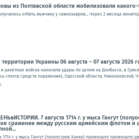
вы из Полтавской области мобилизовали какого-т
получилось отбить мужчину у свинозавров... Через 2 месяца монит
территории Украины 06 августа – 07 августа 2026 г
и ракетные войска наносили удары по целям на Донбассе, в Сумск
сь спектр средств поражения), Одесской области, Николаевской, Че
5
ЕНЬвИСТОРИИ. 7 августа 1714 г. у мыса Гангут (по
ое сражение между русским армейским флотом и ш
ной...
 1714 г. у мыса Гангут (полуостров Ханко) произошло произошло 