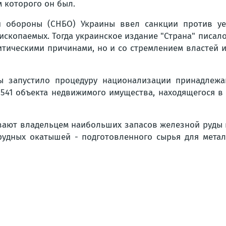
м которого он был.
и обороны (СНБО) Украины ввел санкции против уе
копаемых. Тогда украинское издание "Страна" писало 
литическими причинами, но и со стремлением властей
ы запустило процедуру национализации принадлежащ
, 541 объекта недвижимого имущества, находящегося в
вают владельцем наибольших запасов железной руды в
удных окатышей - подготовленного сырья для металл