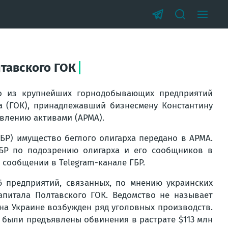
тавского ГОК
го из крупнейших горнодобывающих предприятий
а (ГОК), принадлежавший бизнесмену Константину
авлению активами (АРМА).
БР) имущество беглого олигарха передано в АРМА.
БР по подозрению олигарха и его сообщников в
в сообщении в Telegram-канале ГБР.
6 предприятий, связанных, по мнению украинских
капитала Полтавского ГОК. Ведомство не называет
на Украине возбужден ряд уголовных производств.
, были предъявлены обвинения в растрате $113 млн