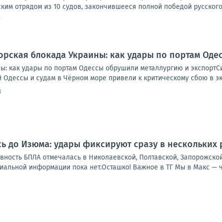
ким отрядом из 10 судов, закончившееся полной победой русского
7
рская блокада Украины: как удары по портам Оде
ы: как удары по портам Одессы обрушили металлургию и экспортС
Одессы и судам в Чёрном море привели к критическому сбою в экс
8
ь до Изюма: удары фиксируют сразу в нескольких
ивность БПЛА отмечалась в Николаевской, Полтавской, Запорожско
льной информации пока нет.Осташко! Важное в ТГ Мы в Макс — чит