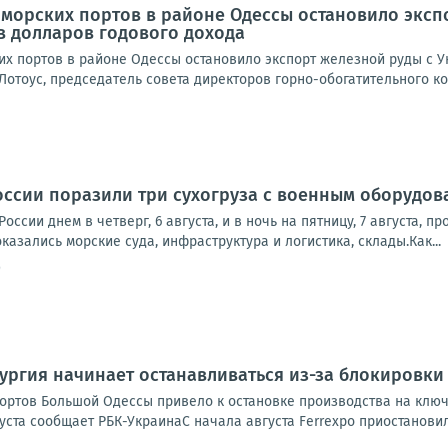
морских портов в районе Одессы остановило экспо
в долларов годового дохода
их портов в районе Одессы остановило экспорт железной руды с У
Лотоус, председатель совета директоров горно-обогатительного ко
ссии поразили три сухогруза с военным оборудов
оссии днем в четверг, 6 августа, и в ночь на пятницу, 7 августа,
казались морские суда, инфраструктура и логистика, склады.Как...
9
ургия начинает останавливаться из-за блокировки
ортов Большой Одессы привело к остановке производства на ключ
густа сообщает РБК-УкраинаС начала августа Ferrexpo приостановил