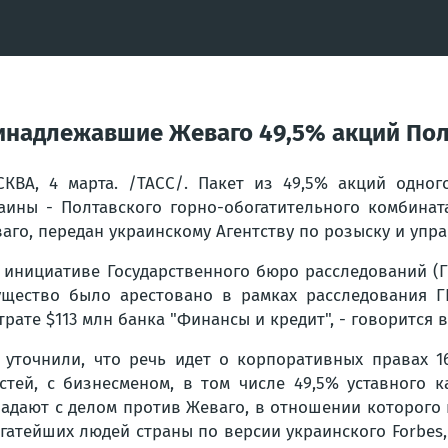
инадлежавшие Жеваго 49,5% акций Пол
КВА, 4 марта. /ТАСС/. Пакет из 49,5% акций одно
аины - Полтавского горно-обогатительного комбинат
аго, передан украинскому Агентству по розыску и упр
 инициативе Государственного бюро расследований (Г
щество было арестовано в рамках расследования Г
трате $113 млн банка "Финансы и кредит", - говорится 
 уточнили, что речь идет о корпоративных правах 1
стей, с бизнесменом, в том числе 49,5% уставного 
адают с делом против Жеваго, в отношении которого 
богатейших людей страны по версии украинского Forbes