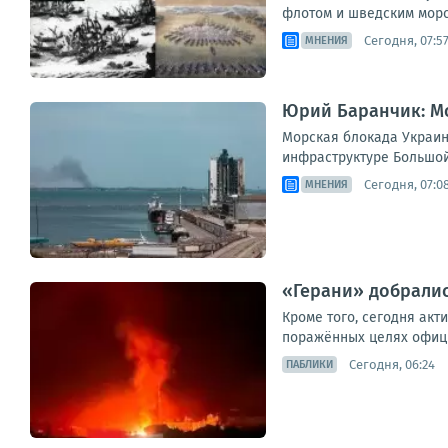
флотом и шведским морс
Сегодня, 07:5
МНЕНИЯ
Юрий Баранчик: Мо
Морская блокада Украин
инфраструктуре Большой 
Сегодня, 07:0
МНЕНИЯ
«Герани» добралис
Кроме того, сегодня акт
поражённых целях официа
Сегодня, 06:24
ПАБЛИКИ