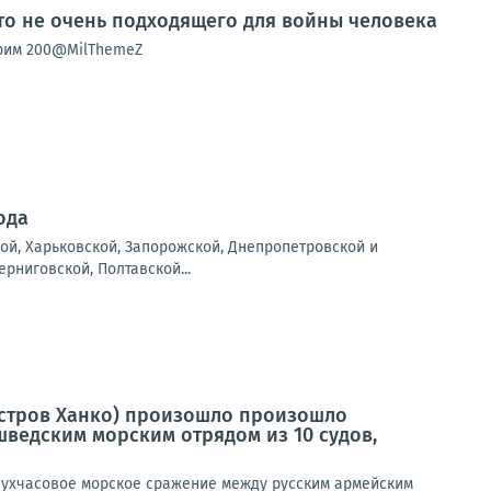
о не очень подходящего для войны человека
орим 200@MilThemeZ
ода
ой, Харьковской, Запорожской, Днепропетровской и
рниговской, Полтавской...
луостров Ханко) произошло произошло
ведским морским отрядом из 10 судов,
двухчасовое морское сражение между русским армейским