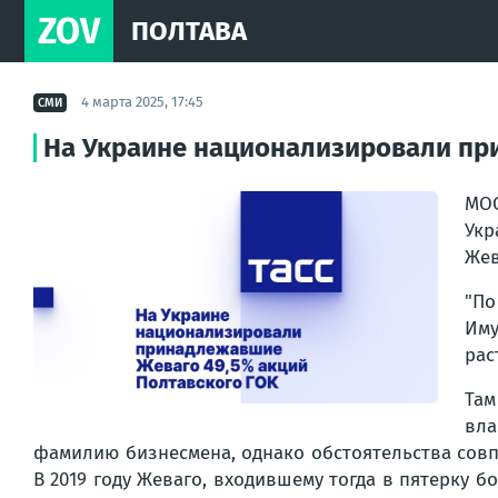
ZOV
ПОЛТАВА
4 марта 2025, 17:45
СМИ
На Украине национализировали пр
МОС
Укр
Жев
"По
Иму
рас
Там
вла
фамилию бизнесмена, однако обстоятельства совп
В 2019 году Жеваго, входившему тогда в пятерку 