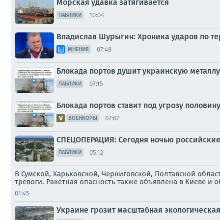
Морская удавка затягивается
10:04
ПАБЛИКИ
Владислав Шурыгин: Хроника ударов по тер
07:48
МНЕНИЯ
Блокада портов душит украинскую металл
07:15
ПАБЛИКИ
Блокада портов ставит под угрозу половин
07:07
ВОЕНКОРЫ
СПЕЦОПЕРАЦИЯ: Сегодня ночью российские 
05:12
ПАБЛИКИ
В Сумской, Харьковской, Черниговской, Полтавской обла
тревоги. Ракетная опасность также объявлена в Киеве и 
01:45
Украине грозит масштабная экологическа