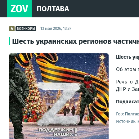
ZOV
ПОЛТАВА
13 мая 2026, 13:37
ВОЕНКОРЫ
Шесть украинских регионов частич
Шесть ук
Об этом 
Речь о Д
ДНР и За
Подписат
Гео:
Полта
Источник: