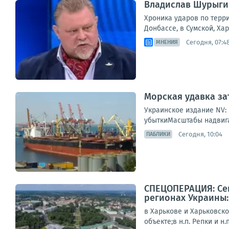
Владислав Шурыгин
Хроника ударов по терри
Донбассе, в Сумской, Ха
Сегодня, 07:4
МНЕНИЯ
Морская удавка за
Украинское издание NV:
убыткиМасштабы надвига
Сегодня, 10:04
ПАБЛИКИ
СПЕЦОПЕРАЦИЯ: Сег
регионах Украины:
в Харькове и Харьковск
объекте;в н.п. Репки и н