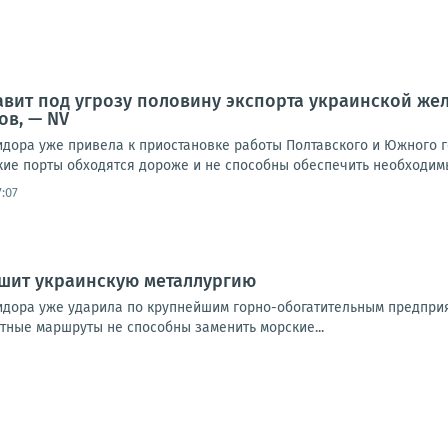
авит под угрозу половину экспорта украинской же
ов, — NV
идора уже привела к приостановке работы Полтавского и Южного 
кие порты обходятся дороже и не способны обеспечить необходимы
:07
ушит украинскую металлургию
идора уже ударила по крупнейшим горно-обогатительным предпри
утные маршруты не способны заменить морские...