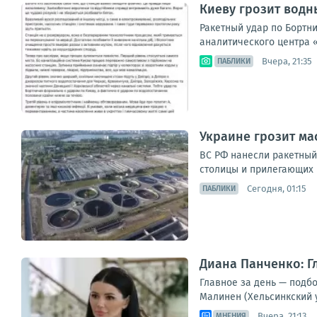
Киеву грозит водн
Ракетный удар по Бортн
аналитического центра «
Вчера, 21:35
ПАБЛИКИ
Украине грозит ма
ВС РФ нанесли ракетный
столицы и прилегающих 
Сегодня, 01:15
ПАБЛИКИ
Диана Панченко: Г
Главное за день — подб
Малинен (Хельсинкский 
Вчера, 21:13
МНЕНИЯ