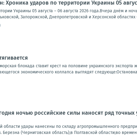
: Хроника ударов по территории Украины 05 августа
тории Украины 05 августа – 06 августа 2026 года.Вчера днём и но
рьковской, Запорожской, Днепропетровской и Херсонской областях (
8
тягивается
 морская блокада ставит крест на половине украинского экспорта
ющегося экономического коллапса выглядят следующе:Остановка м
одня ночью российские силы наносят ряд точных 
ой области удары нанесены по складу агропромышленного предпри
.п. Березна (Черниговская область);в Полтавской области;во времен