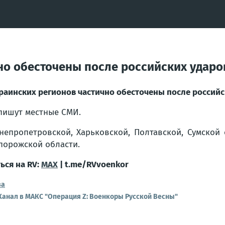
но обесточены после российских ударо
раинских регионов частично обесточены после российс
пишут местные СМИ.
непропетровской, Харьковской, Полтавской, Сумской 
порожской области.
ься на RV:
MAX
| t.me/RVvoenkor
ва
Канал в МАКС "Операция Z: Военкоры Русской Весны"