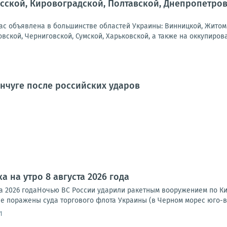
сской, Кировоградской, Полтавской, Днепропетровс
ас объявлена в большинстве областей Украины: Винницкой, Житоми
вской, Черниговской, Сумской, Харьковской, а также на оккупирова
нчуге после российских ударов
а на утро 8 августа 2026 года
та 2026 годаНочью ВС России ударили ракетным вооружением по Ки
е поражены суда торгового флота Украины (в Черном морес юго-во
1