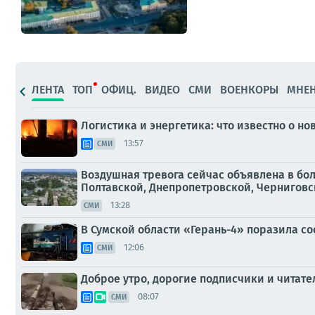
ЛЕНТА
ТОП
ОФИЦ.
ВИДЕО
СМИ
ВОЕНКОРЫ
МНЕ
Логистика и энергетика: что известно о но
13:57
СМИ
Воздушная тревога сейчас объявлена в бо
Полтавской, Днепропетровской, Черниговско
13:28
СМИ
В Сумской области «Герань-4» поразила с
12:06
СМИ
Доброе утро, дорогие подписчики и читател
08:07
СМИ