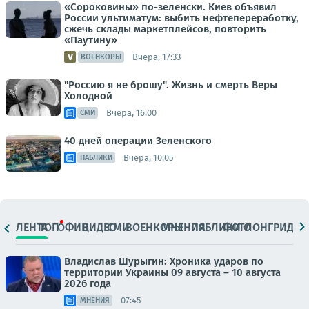
«Сороковины» по-зеленски. Киев объявил
России ультиматум: выбить нефтепереработку,
сжечь склады маркетплейсов, повторить
«Паутину»
Вчера, 17:33
ВОЕНКОРЫ
"Россию я не брошу". Жизнь и смерть Веры
Холодной
Вчера, 16:00
СМИ
40 дней операции Зеленского
Вчера, 10:05
ПАБЛИКИ
ЛЕНТА
ТОП
ОФИЦ.
ВИДЕО
СМИ
ВОЕНКОРЫ
МНЕНИЯ
ПАБЛИКИ
ФОТО
ЛОНГРИДЫ
Владислав Шурыгин: Хроника ударов по
территории Украины 09 августа – 10 августа
2026 года
07:45
МНЕНИЯ