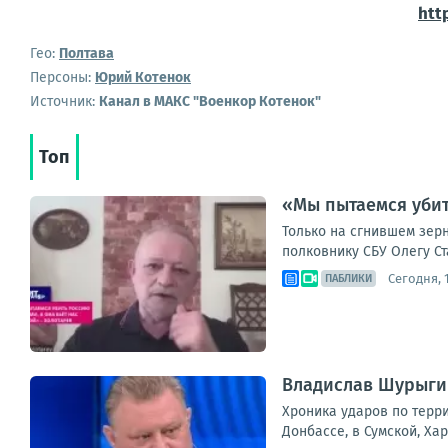
htt
Гео:
Полтава
Персоны:
Юрий Котенок
Источник:
Канал в МАКС "Военкор Котенок"
Топ
«Мы пытаемся убит
Только на сгнившем зерн
полковнику СБУ Олегу Ст
Сегодня, 1
ПАБЛИКИ
Владислав Шурыгин
Хроника ударов по терри
Донбассе, в Сумской, Ха