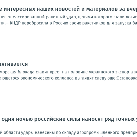
 интересных наших новостей и материалов за вчер
несен массированный ракетный удар, целями которого стали логис
ти.— КНДР перебросила в Россию своих ракетчиков для запуска бал
тягивается
 морская блокада ставит крест на половине украинского экспорта
ющегося экономического коллапса выглядят следующе:Остановка м
одня ночью российские силы наносят ряд точных 
ой области удары нанесены по складу агропромышленного предпри