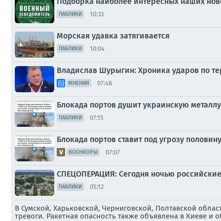
Подборка наиболее интересных наших ново
10:33
ПАБЛИКИ
Морская удавка затягивается
10:04
ПАБЛИКИ
Владислав Шурыгин: Хроника ударов по тер
07:48
МНЕНИЯ
Блокада портов душит украинскую металл
07:15
ПАБЛИКИ
Блокада портов ставит под угрозу половин
07:07
ВОЕНКОРЫ
СПЕЦОПЕРАЦИЯ: Сегодня ночью российские 
05:12
ПАБЛИКИ
В Сумской, Харьковской, Черниговской, Полтавской обла
тревоги. Ракетная опасность также объявлена в Киеве и 