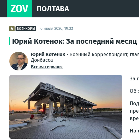
ZOV
ПОЛТАВА
6 июля 2026, 19:23
ВОЕНКОРЫ
Юрий Котенок: За последний месяц
Юрий Котенок
- Военный корреспондент, гла
Донбасса
Все материалы
За 
Об 
Под
пре
вре
На 