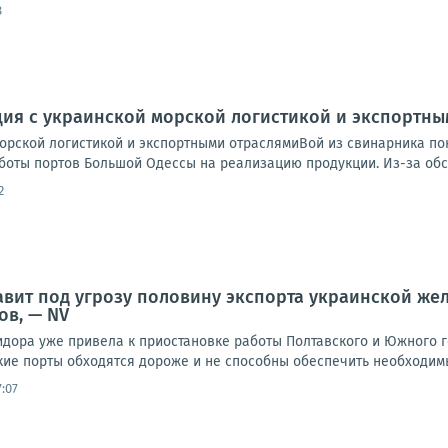
8
ция с украинской морской логистикой и экспортн
морской логистикой и экспортными отраслямиВой из свинарника по
оты портов Большой Одессы на реализацию продукции. Из-за обстр
2
авит под угрозу половину экспорта украинской же
ов, — NV
идора уже привела к приостановке работы Полтавского и Южного 
кие порты обходятся дороже и не способны обеспечить необходимы
:07