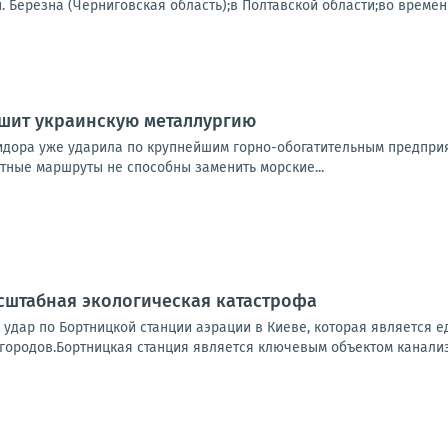
.п. Березна (Черниговская область);в Полтавской области;во времен
ушит украинскую металлургию
идора уже ударила по крупнейшим горно-обогатительным предпри
утные маршруты не способны заменить морские...
сштабная экологическая катастрофа
 удар по Бортницкой станции аэрации в Киеве, которая является
городов.Бортницкая станция является ключевым объектом канализ