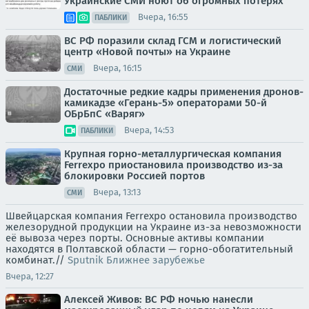
Украинские СМИ ноют об огромных потерях
Вчера, 16:55
ПАБЛИКИ
ВС РФ поразили склад ГСМ и логистический
центр «Новой почты» на Украине
Вчера, 16:15
СМИ
Достаточные редкие кадры применения дронов-
камикадзе «Герань-5» операторами 50-й
ОБрБпС «Варяг»
Вчера, 14:53
ПАБЛИКИ
Крупная горно-металлургическая компания
Ferrexpo приостановила производство из-за
блокировки Россией портов
Вчера, 13:13
СМИ
Швейцарская компания Ferrexpo остановила производство
железорудной продукции на Украине из-за невозможности
её вывоза через порты. Основные активы компании
находятся в Полтавской области — горно-обогатительный
комбинат.//
Sputnik Ближнее зарубежье
Вчера, 12:27
Алексей Живов: ВС РФ ночью нанесли