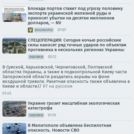
Блокада портов ставит под угрозу половину
экспорта украинской железной руды и
приносит убытки на десятки миллионов
долларов, — NV
07:07
ВОЕНКОРЫ
СПЕЦОПЕРАЦИЯ: Сегодня ночью российские
силы наносят ряд точных ударов по объектам
противника в нескольких регионах Украины:
05:12
ПАБЛИКИ
В Сумской, Харьковской, Черниговской, Полтавской
областях Украины, а также в подконтрольной Киеву части
Запорожской области раздались взрывы на фоне
воздушной тревоги. Ракетная опасность также объявлена в
Киеве и области//
RT на русском
01:45
Украине грозит масштабная экологическая
катастрофа
01:15
ПАБЛИКИ
В Мелитополе объявлена беспилотная
опасность. Новости СВО