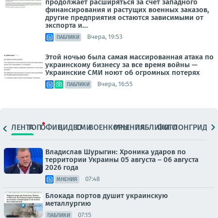
продолжает расширяться за счёт западного
финансирования и растущих военных заказов,
другие предприятия остаются зависимыми от
экспорта и...
Вчера, 19:53
ПАБЛИКИ
Этой ночью была самая массированная атака по
украинскому бизнесу за все время войны —
Украинские СМИ ноют об огромных потерях
Вчера, 16:55
ПАБЛИКИ
ЛЕНТА
ТОП
ОФИЦ.
ВИДЕО
СМИ
ВОЕНКОРЫ
МНЕНИЯ
ПАБЛИКИ
ФОТО
ЛОНГРИДЫ
Владислав Шурыгин: Хроника ударов по
территории Украины 05 августа – 06 августа
2026 года
07:48
МНЕНИЯ
Блокада портов душит украинскую
металлургию
07:15
ПАБЛИКИ