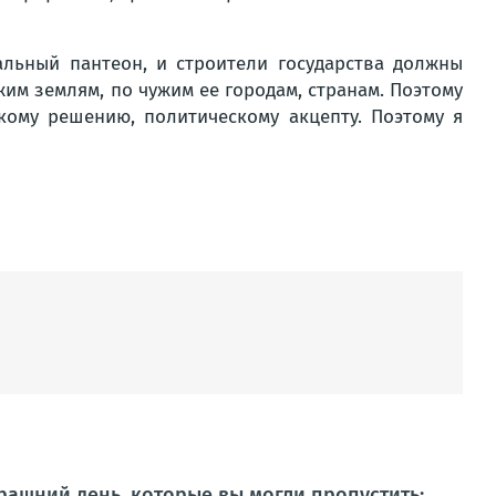
альный пантеон, и строители государства должны
жим землям, по чужим ее городам, странам. Поэтому
кому решению, политическому акцепту. Поэтому я
ашний день, которые вы могли пропустить: