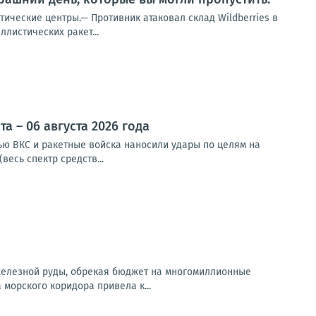
тические центры.— Противник атаковал склад Wildberries в
листических ракет...
 – 06 августа 2026 года
чью ВКС и ракетные войска наносили удары по целям на
весь спектр средств...
 железной руды, обрекая бюджет на многомиллионные
орского коридора привела к...