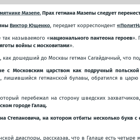
мятнике Мазепе.
Прах гетмана Мазепы следует перенест
аины
Виктор Ющенко
, передает корреспондент
«ПолитН
е так называемого «
национального пантеона героев
».
тяготы войны с московитами
».
, как дошедший до Москвы гетман Сагайдачный, что по
не с Московским царством как подручный польской
й, лишившийся гетманской булавы, обратился в царю 
оторый перебежал на сторону шведских захватчиков,
ском городе Галац.
на Степановича, на котором отбиты несколько букв с 
нской диаспоры, рассказав, что в Галаце есть четыре