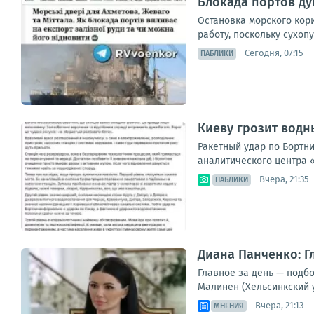
Блокада портов д
Остановка морского кор
работу, поскольку сухоп
Сегодня, 07:15
ПАБЛИКИ
Киеву грозит водн
Ракетный удар по Бортн
аналитического центра «
Вчера, 21:35
ПАБЛИКИ
Диана Панченко: Г
Главное за день — подб
Малинен (Хельсинкский 
Вчера, 21:13
МНЕНИЯ