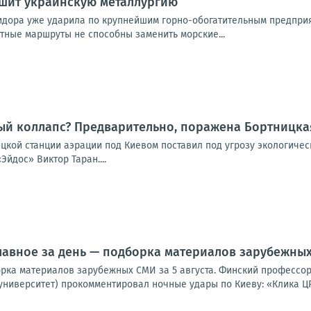
ушит украинскую металлургию
идора уже ударила по крупнейшим горно-обогатительным предпри
утные маршруты не способны заменить морские...
ый коллапс? Предварительно, поражена Бортницка
ицкой станции аэрации под Киевом поставил под угрозу экологиче
Эйдос» Виктор Таран....
лавное за день — подборка материалов зарубежных 
орка материалов зарубежных СМИ за 5 августа. Финский профессор
университет) прокомментировал ночные удары по Киеву: «Клика ЦР