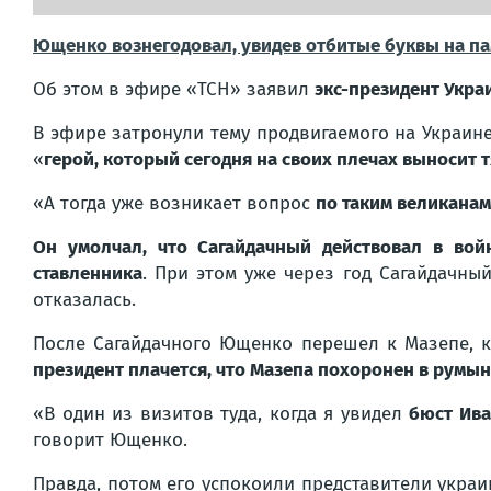
Ющенко вознегодовал, увидев отбитые буквы на па
Об этом в эфире «ТСН» заявил
экс-президент Укр
В эфире затронули тему продвигаемого на Украин
«
герой, который сегодня на своих плечах выносит 
«А тогда уже возникает вопрос
по таким великанам
Он умолчал, что Сагайдачный действовал в вой
ставленника
. При этом уже через год Сагайдачны
отказалась.
После Сагайдачного Ющенко перешел к Мазепе, к
президент плачется, что Мазепа похоронен в румын
«В один из визитов туда, когда я увидел
бюст Ива
говорит Ющенко.
Правда, потом его успокоили представители украи