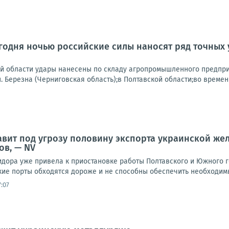
одня ночью российские силы наносят ряд точных 
ой области удары нанесены по складу агропромышленного предпри
.п. Березна (Черниговская область);в Полтавской области;во времен
авит под угрозу половину экспорта украинской же
ов, — NV
идора уже привела к приостановке работы Полтавского и Южного 
кие порты обходятся дороже и не способны обеспечить необходимы
:07