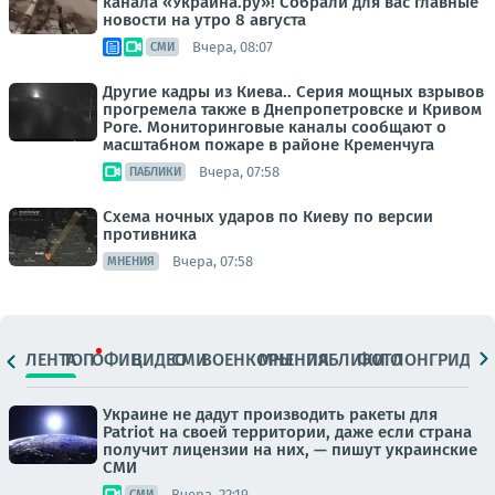
канала «Украина.ру»! Собрали для вас главные
новости на утро 8 августа
Вчера, 08:07
СМИ
Другие кадры из Киева.. Серия мощных взрывов
прогремела также в Днепропетровске и Кривом
Роге. Мониторинговые каналы сообщают о
масштабном пожаре в районе Кременчуга
Вчера, 07:58
ПАБЛИКИ
Схема ночных ударов по Киеву по версии
противника
Вчера, 07:58
МНЕНИЯ
ЛЕНТА
ТОП
ОФИЦ.
ВИДЕО
СМИ
ВОЕНКОРЫ
МНЕНИЯ
ПАБЛИКИ
ФОТО
ЛОНГРИДЫ
Украине не дадут производить ракеты для
Patriot на своей территории, даже если страна
получит лицензии на них, — пишут украинские
СМИ
Вчера, 22:19
СМИ