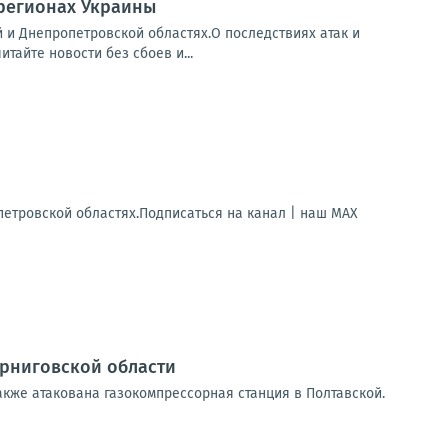
 регионах Украины
й и Днепропетровской областях.О последствиях атак и
айте новости без сбоев и...
петровской областях.Подписаться на канал | наш МАХ
ерниговской области
акже атакована газокомпрессорная станция в Полтавской.