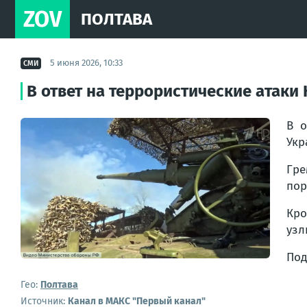
ZOV
ПОЛТАВА
5 июня 2026, 10:33
СМИ
В ответ на террористические атаки
В о
Укр
Гре
пор
Кро
узл
Под
Гео:
Полтава
Источник:
Канал в МАКС "Первый канал"