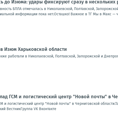
ь до Изюма: удары фиксируют сразу в нескольких
ивность БПЛА отмечалась в Николаевской, Полтавской, Запорожско
льной информации пока нет.Осташко! Важное в ТГ Мы в Макс — чит
 в Изюм Харьковской области
акже работали в Николаевской, Полтавской, Запорожской и Днепро
лад ГСМ и логистический центр "Новой почты" в Ч
М и логистический центр "Новой почты" в Черниговской области.Т
кий ВестникГруппа VK Вконтакте