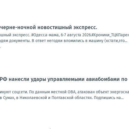
ечерне-ночной новостишный экспресс.
ный экспресс. #Одесса-мама, 6-7 августа 2026.#Хроники_ТЦКПарень 
дям документы. В ответ негодяи вломились в машину (кстати,это...
7
РФ нанесли удары управляемыми авиабомбами по 
икуют соцсети. По данным местной ОВА, атакован объект энергосн
Сумах, в Николаевской и Полтавской областях. Подпишись на...