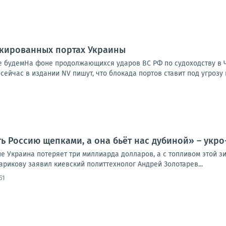
окированных портах Украины
 не будемНа фоне продолжающихся ударов ВС РФ по судоходству в
сейчас в издании NV пишут, что блокада портов ставит под угрозу 
ь Россию щепками, а она бьёт нас дубиной» – укро
е Украина потеряет три миллиарда долларов, а с топливом этой зи
арикову заявил киевский политтехнолог Андрей Золотарев...
51