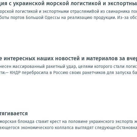
ция с украинской морской логистикой и экспортн
морской логистикой и экспортными отраслямиВой из свинарника по
оты портов Большой Одессы на реализацию продукции. Из-за обстр
 интересных наших новостей и материалов за вчер
несен массированный ракетный удар, целями которого стали логис
ти.— КНДР перебросила в Россию своих ракетчиков для запуска бал
тягивается
 морская блокада ставит крест на половине украинского экспорта
ющегося экономического коллапса выглядят следующе:Остановка м