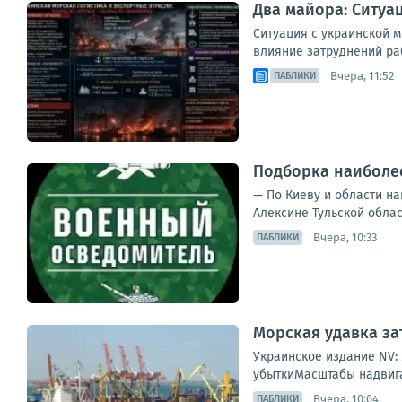
Два майора: Ситуа
Ситуация с украинской 
влияние затруднений раб
Вчера, 11:52
ПАБЛИКИ
Подборка наиболее
— По Киеву и области на
Алексине Тульской облас
Вчера, 10:33
ПАБЛИКИ
Морская удавка за
Украинское издание NV:
убыткиМасштабы надвига
Вчера, 10:04
ПАБЛИКИ