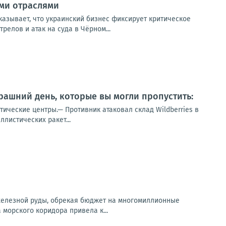
ыми отраслями
казывает, что украинский бизнес фиксирует критическое
елов и атак на суда в Чёрном...
ашний день, которые вы могли пропустить:
тические центры.— Противник атаковал склад Wildberries в
листических ракет...
 железной руды, обрекая бюджет на многомиллионные
орского коридора привела к...