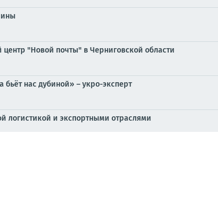
аины
й центр "Новой почты" в Черниговской области
 бьёт нас дубиной» – укро-эксперт
ой логистикой и экспортными отраслями
стей и материалов за вчерашний день, которые вы могли