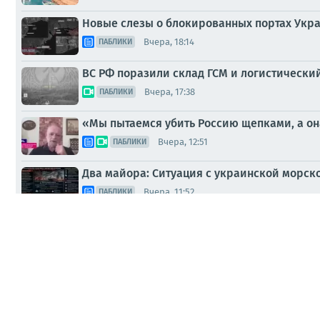
Новые слезы о блокированных портах Укр
Вчера, 18:14
ПАБЛИКИ
ВС РФ поразили склад ГСМ и логистически
Вчера, 17:38
ПАБЛИКИ
«Мы пытаемся убить Россию щепками, а она
Вчера, 12:51
ПАБЛИКИ
Два майора: Ситуация с украинской морск
Вчера, 11:52
ПАБЛИКИ
Подборка наиболее интересных наших ново
Вчера, 10:33
ПАБЛИКИ
Морская удавка затягивается
Вчера, 10:04
ПАБЛИКИ