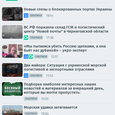
Новые слезы о блокированных портах Украины
18:14
ПАБЛИКИ
ВС РФ поразили склад ГСМ и логистический
центр "Новой почты" в Черниговской области
17:38
ПАБЛИКИ
«Мы пытаемся убить Россию щепками, а она
бьёт нас дубиной» – укро-эксперт
12:51
ПАБЛИКИ
Два майора: Ситуация с украинской морской
логистикой и экспортными отраслями
11:52
ПАБЛИКИ
Подборка наиболее интересных наших
новостей и материалов за вчерашний день,
которые вы могли пропустить:
10:33
ПАБЛИКИ
Морская удавка затягивается
10:04
ПАБЛИКИ