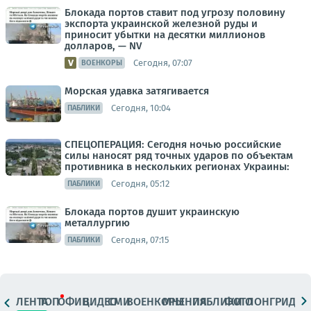
Блокада портов ставит под угрозу половину
экспорта украинской железной руды и
приносит убытки на десятки миллионов
долларов, — NV
Сегодня, 07:07
ВОЕНКОРЫ
Морская удавка затягивается
Сегодня, 10:04
ПАБЛИКИ
СПЕЦОПЕРАЦИЯ: Сегодня ночью российские
силы наносят ряд точных ударов по объектам
противника в нескольких регионах Украины:
Сегодня, 05:12
ПАБЛИКИ
Блокада портов душит украинскую
металлургию
Сегодня, 07:15
ПАБЛИКИ
ЛЕНТА
ТОП
ОФИЦ.
ВИДЕО
СМИ
ВОЕНКОРЫ
МНЕНИЯ
ПАБЛИКИ
ФОТО
ЛОНГРИДЫ