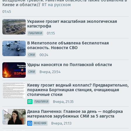
воздушной тревоги. Ракетная опасность также объявлена в
Киеве и области//
RT на русском
01:45
Украине грозит масштабная экологическая
катастрофа
01:15
ПАБЛИКИ
В Мелитополе объявлена беспилотная
опасность. Новости СВО
00:24
СМИ
Удары наносятся по Полтавской области
Вчера, 23:54
СМИ
Киеву грозит водный коллапс? Предварительно,
поражена Бортницкая станция, очищающая
столичные стоки
Вчера, 21:35
ПАБЛИКИ
Диана Панченко: Главное за день — подборка
материалов зарубежных СМИ за 5 августа
Вчера, 21:13
МНЕНИЯ