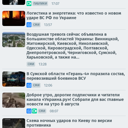
17:07
ПАБЛИКИ
Логистика и энергетика: что известно о новом
ударе ВС РФ по Украине
13:57
СМИ
Воздушная тревога сейчас объявлена в
большинстве областей Украины: Винницкой,
Житомирской, Киевской, Николаевской,
Одесской, Кировоградской, Полтавской,
Днепропетровской, Черниговской, Сумской,
Харьковской, а также на...
13:28
СМИ
В Сумской области «Герань-4» поразила состав,
перевозивший боевиков ВСУ
12:06
СМИ
Доброе утро, дорогие подписчики и читатели
канала «Украина.ру»! Собрали для вас главные
новости на утро 8 августа
08:07
СМИ
Схема ночных ударов по Киеву по версии
противника