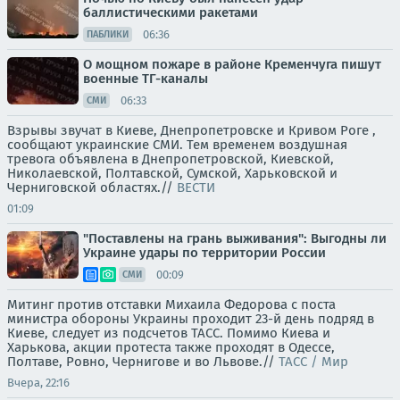
баллистическими ракетами
06:36
ПАБЛИКИ
О мощном пожаре в районе Кременчуга пишут
военные ТГ-каналы
06:33
СМИ
Взрывы звучат в Киеве, Днепропетровске и Кривом Роге ,
сообщают украинские СМИ. Тем временем воздушная
тревога объявлена в Днепропетровской, Киевской,
Николаевской, Полтавской, Сумской, Харьковской и
Черниговской областях.//
ВЕСТИ
01:09
"Поставлены на грань выживания": Выгодны ли
Украине удары по территории России
00:09
СМИ
Митинг против отставки Михаила Федорова с поста
министра обороны Украины проходит 23-й день подряд в
Киеве, следует из подсчетов ТАСС. Помимо Киева и
Харькова, акции протеста также проходят в Одессе,
Полтаве, Ровно, Чернигове и во Львове.//
ТАСС / Мир
Вчера, 22:16