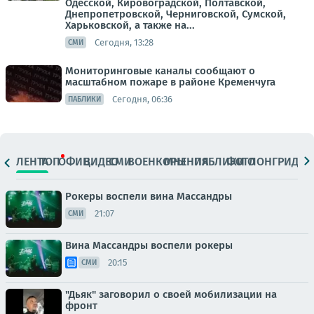
Одесской, Кировоградской, Полтавской,
Днепропетровской, Черниговской, Сумской,
Харьковской, а также на...
Сегодня, 13:28
СМИ
Мониторинговые каналы сообщают о
масштабном пожаре в районе Кременчуга
Сегодня, 06:36
ПАБЛИКИ
ЛЕНТА
ТОП
ОФИЦ.
ВИДЕО
СМИ
ВОЕНКОРЫ
МНЕНИЯ
ПАБЛИКИ
ФОТО
ЛОНГРИДЫ
Рокеры воспели вина Массандры
21:07
СМИ
Вина Массандры воспели рокеры
20:15
СМИ
"Дьяк" заговорил о своей мобилизации на
фронт