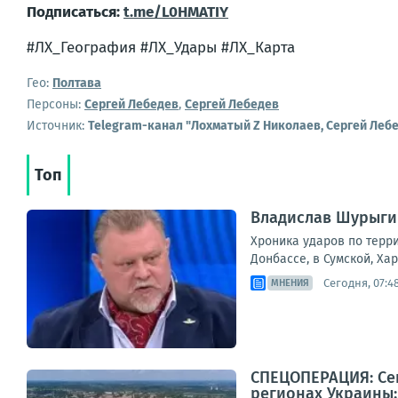
Подписаться:
t.me/L0HMATIY
#ЛХ_География #ЛХ_Удары #ЛХ_Карта
Гео:
Полтава
Персоны:
Сергей Лебедев
,
Сергей Лебедев
Источник:
Telegram-канал "Лохматый Z Николаев, Сергей Леб
Топ
Владислав Шурыгин
Хроника ударов по терри
Донбассе, в Сумской, Ха
Сегодня, 07:4
МНЕНИЯ
СПЕЦОПЕРАЦИЯ: Сег
регионах Украины: