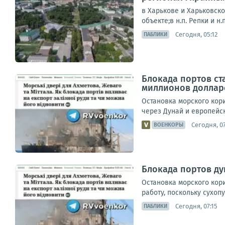
в Харькове и Харьковск
объекте;в н.п. Репки и н
Сегодня, 05:12
ПАБЛИКИ
Блокада портов ст
миллионов доллар
Остановка морского кор
через Дунай и европейс
Сегодня, 07
ВОЕНКОРЫ
Блокада портов д
Остановка морского кор
работу, поскольку сухоп
Сегодня, 07:15
ПАБЛИКИ