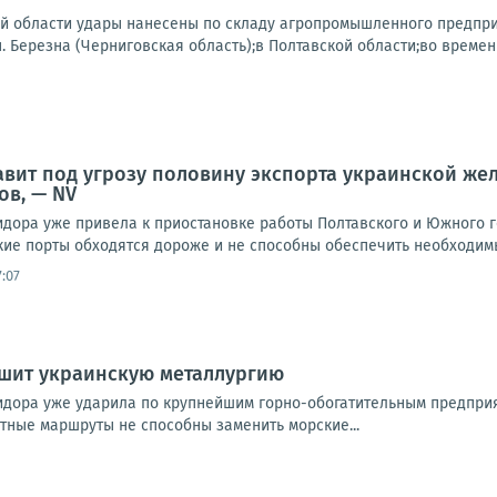
ой области удары нанесены по складу агропромышленного предпри
.п. Березна (Черниговская область);в Полтавской области;во времен
авит под угрозу половину экспорта украинской же
ов, — NV
идора уже привела к приостановке работы Полтавского и Южного 
кие порты обходятся дороже и не способны обеспечить необходимы
:07
ушит украинскую металлургию
идора уже ударила по крупнейшим горно-обогатительным предпри
утные маршруты не способны заменить морские...