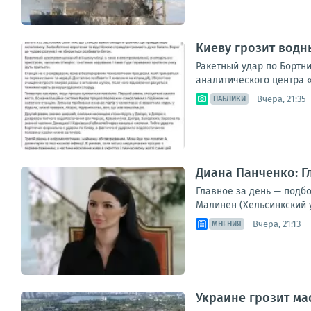
Киеву грозит водн
Ракетный удар по Бортн
аналитического центра «
Вчера, 21:35
ПАБЛИКИ
Диана Панченко: Г
Главное за день — подб
Малинен (Хельсинкский 
Вчера, 21:13
МНЕНИЯ
Украине грозит ма