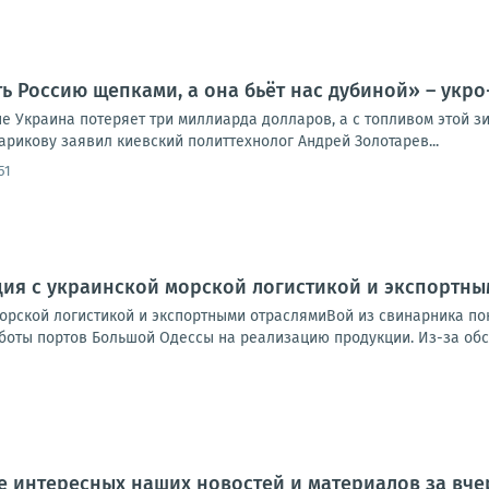
ь Россию щепками, а она бьёт нас дубиной» – укро
е Украина потеряет три миллиарда долларов, а с топливом этой зи
арикову заявил киевский политтехнолог Андрей Золотарев...
51
ция с украинской морской логистикой и экспортн
морской логистикой и экспортными отраслямиВой из свинарника по
оты портов Большой Одессы на реализацию продукции. Из-за обстр
 интересных наших новостей и материалов за вчер