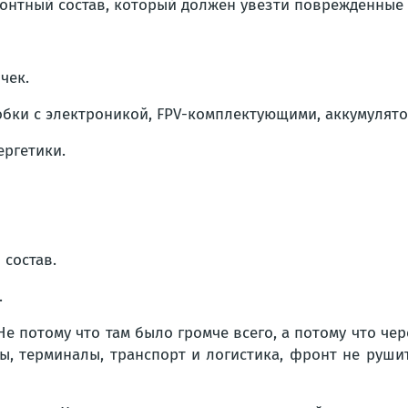
онтный состав, который должен увезти повреждённые 
чек.
обки с электроникой, FPV-комплектующими, аккумулят
ергетики.
 состав.
.
е потому что там было громче всего, а потому что че
ы, терминалы, транспорт и логистика, фронт не рушит