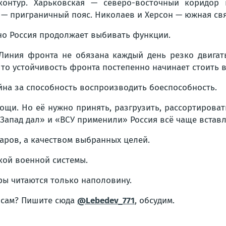
контур. Харьковская — северо-восточный коридор
 — приграничный пояс. Николаев и Херсон — южная св
 но Россия продолжает выбивать функции.
Линия фронта не обязана каждый день резко двигать
 то устойчивость фронта постепенно начинает стоить 
ойна за способность воспроизводить боеспособность.
и. Но её нужно принять, разгрузить, рассортировать, 
Запад дал» и «ВСУ применили» Россия всё чаще вставл
аров, а качеством выбранных целей.
кой военной системы.
ры читаются только наполовину.
росам? Пишите сюда
@Lebedev_771
, обсудим.