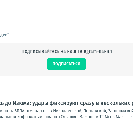
едев"
Подписывайтесь на наш Telegram-канал
ПОДПИСАТЬСЯ
ь до Изюма: удары фиксируют сразу в нескольких
ивность БПЛА отмечалась в Николаевской, Полтавской, Запорожско
льной информации пока нет.Осташко! Важное в ТГ Мы в Макс — чит