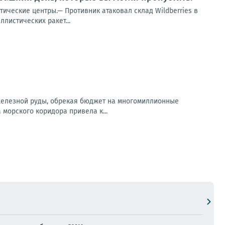
тические центры.— Противник атаковал склад Wildberries в
листических ракет...
 железной руды, обрекая бюджет на многомиллионные
орского коридора привела к...