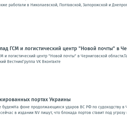
акже работали в Николаевской, Полтавской, Запорожской и Днепро
лад ГСМ и логистический центр "Новой почты" в Ч
М и логистический центр "Новой почты" в Черниговской области.Т
кий ВестникГруппа VK Вконтакте
окированных портах Украины
 не будемНа фоне продолжающихся ударов ВС РФ по судоходству в
сейчас в издании NV пишут, что блокада портов ставит под угрозу 