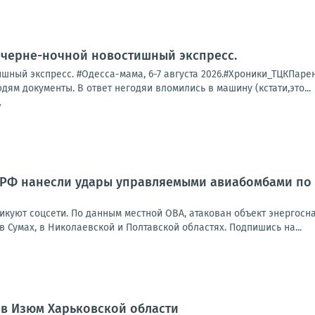
ечерне-ночной новостишный экспресс.
ный экспресс. #Одесса-мама, 6-7 августа 2026.#Хроники_ТЦКПарень 
дям документы. В ответ негодяи вломились в машину (кстати,это...
7
РФ нанесли удары управляемыми авиабомбами по 
икуют соцсети. По данным местной ОВА, атакован объект энергосн
Сумах, в Николаевской и Полтавской областях. Подпишись на...
 в Изюм Харьковской области