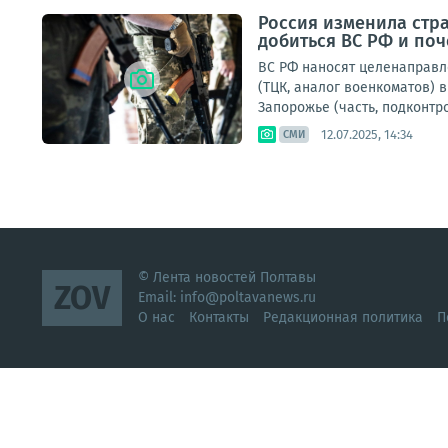
Россия изменила стра
добиться ВС РФ и поч
ВС РФ наносят целенаправл
(ТЦК, аналог военкоматов) 
Запорожье (часть, подконтро
12.07.2025, 14:34
СМИ
© Лента новостей Полтавы
ZOV
Email:
info@poltavanews.ru
О нас
Контакты
Редакционная политика
П