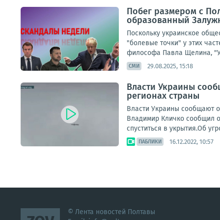
Побег размером с Пол
образованный Залужн
Поскольку украинское обще
"болевые точки" у этих час
философа Павла Щелина, "Ук
29.08.2025, 15:18
СМИ
Власти Украины сооб
регионах страны
Власти Украины сообщают о
Владимир Кличко сообщил о
спуститься в укрытия.Об угр
16.12.2022, 10:57
ПАБЛИКИ
© Лента новостей Полтавы