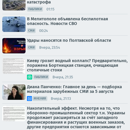
катастрофа
01:15
ПАБЛИКИ
В Мелитополе объявлена беспилотная
опасность. Новости СВО
00:24
СМИ
Удары наносятся по Полтавской области
Вчера, 23:54
СМИ
Киеву грозит водный коллапс? Предварительно,
поражена Бортницкая станция, очищающая
столичные стоки
Вчера, 21:35
ПАБЛИКИ
Диана Панченко: Главное за день — подборка
материалов зарубежных СМИ за 5 августа
Вчера, 21:13
МНЕНИЯ
Накопительный эффект. Несмотря на то, что
оборонно-промышленный сектор т.н. Украины
продолжает расширяться за счёт западного
финансирования и растущих военных заказов,
другие предприятия остаются зависимыми от