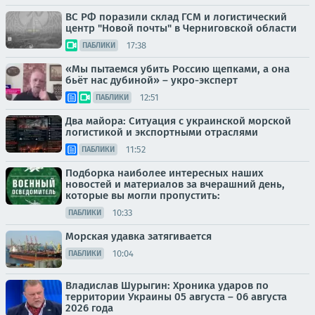
ВС РФ поразили склад ГСМ и логистический
центр "Новой почты" в Черниговской области
17:38
ПАБЛИКИ
«Мы пытаемся убить Россию щепками, а она
бьёт нас дубиной» – укро-эксперт
12:51
ПАБЛИКИ
Два майора: Ситуация с украинской морской
логистикой и экспортными отраслями
11:52
ПАБЛИКИ
Подборка наиболее интересных наших
новостей и материалов за вчерашний день,
которые вы могли пропустить:
10:33
ПАБЛИКИ
Морская удавка затягивается
10:04
ПАБЛИКИ
Владислав Шурыгин: Хроника ударов по
территории Украины 05 августа – 06 августа
2026 года