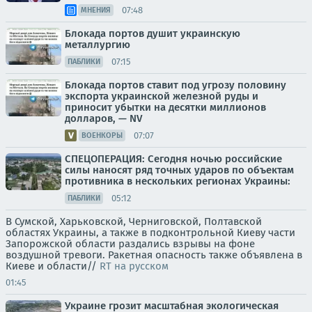
07:48
МНЕНИЯ
Блокада портов душит украинскую
металлургию
07:15
ПАБЛИКИ
Блокада портов ставит под угрозу половину
экспорта украинской железной руды и
приносит убытки на десятки миллионов
долларов, — NV
07:07
ВОЕНКОРЫ
СПЕЦОПЕРАЦИЯ: Сегодня ночью российские
силы наносят ряд точных ударов по объектам
противника в нескольких регионах Украины:
05:12
ПАБЛИКИ
В Сумской, Харьковской, Черниговской, Полтавской
областях Украины, а также в подконтрольной Киеву части
Запорожской области раздались взрывы на фоне
воздушной тревоги. Ракетная опасность также объявлена в
Киеве и области//
RT на русском
01:45
Украине грозит масштабная экологическая