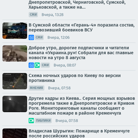
Днепропетровской, Черниговской, Сумской,
Харьковской, а также на...
Вчера, 13:28
СМИ
В Сумской области «Герань-4» поразила состав,
перевозивший боевиков ВСУ
Вчера, 12:06
СМИ
Доброе утро, дорогие подписчики и читатели
канала «Украина.ру»! Собрали для вас главные
новости на утро 8 августа
Вчера, 08:07
СМИ
Схема ночных ударов по Киеву по версии
противника
Вчера, 07:58
МНЕНИЯ
Другие кадры из Киева.. Серия мощных взрывов
прогремела также в Днепропетровске и Кривом
Роге. Мониторинговые каналы сообщают о
масштабном пожаре в районе Кременчуга
Вчера, 07:58
ПАБЛИКИ
Владислав Шурыгин: Пожарище в Кременчуге
после российских ударов