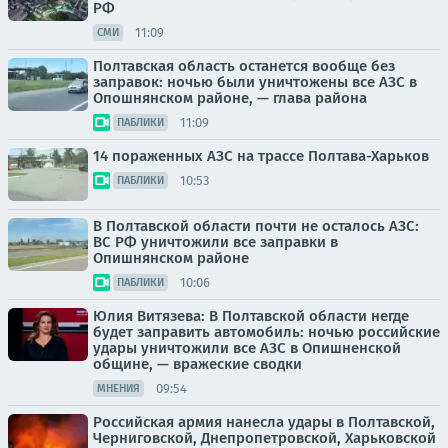
РФ
11:09
СМИ
Полтавская область останется вообще без
заправок: ночью были уничтожены все АЗС в
Опошнянском районе, — глава района
11:09
ПАБЛИКИ
14 пораженных АЗС на трассе Полтава-Харьков
10:53
ПАБЛИКИ
В Полтавской области почти не осталось АЗС:
ВС РФ уничтожили все заправки в
Опишнянском районе
10:06
ПАБЛИКИ
Юлия Витязева: В Полтавской области негде
будет заправить автомобиль: ночью российские
удары уничтожили все АЗС в Опишненской
общине, — вражеские сводки
09:54
МНЕНИЯ
Российская армия нанесла удары в Полтавской,
Черниговской, Днепропетровской, Харьковской