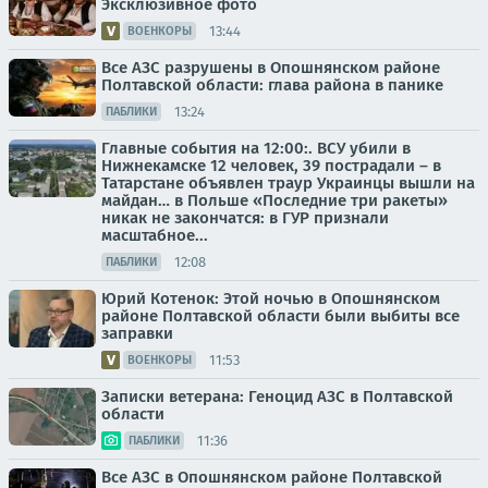
Эксклюзивное фото
13:44
ВОЕНКОРЫ
Все АЗС разрушены в Опошнянском районе
Полтавской области: глава района в панике
13:24
ПАБЛИКИ
Главные события на 12:00:. ВСУ убили в
Нижнекамске 12 человек, 39 пострадали – в
Татарстане объявлен траур Украинцы вышли на
майдан… в Польше «Последние три ракеты»
никак не закончатся: в ГУР признали
масштабное...
12:08
ПАБЛИКИ
Юрий Котенок: Этой ночью в Опошнянском
районе Полтавской области были выбиты все
заправки
11:53
ВОЕНКОРЫ
Записки ветерана: Геноцид АЗС в Полтавской
области
11:36
ПАБЛИКИ
Все АЗС в Опошнянском районе Полтавской