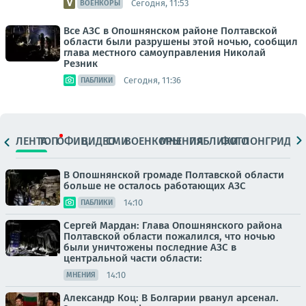
Сегодня, 11:53
ВОЕНКОРЫ
Все АЗС в Опошнянском районе Полтавской
области были разрушены этой ночью, сообщил
глава местного самоуправления Николай
Резник
Сегодня, 11:36
ПАБЛИКИ
ЛЕНТА
ТОП
ОФИЦ.
ВИДЕО
СМИ
ВОЕНКОРЫ
МНЕНИЯ
ПАБЛИКИ
ФОТО
ЛОНГРИДЫ
В Опошнянской громаде Полтавской области
больше не осталось работающих АЗС
14:10
ПАБЛИКИ
Сергей Мардан: Глава Опошнянского района
Полтавской области пожалился, что ночью
были уничтожены последние АЗС в
центральной части области:
14:10
МНЕНИЯ
Александр Коц: В Болгарии рванул арсенал.