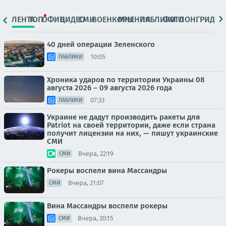
ЛЕНТА
ТОП
ОФИЦ.
ВИДЕО
СМИ
ВОЕНКОРЫ
МНЕНИЯ
ПАБЛИКИ
ФОТО
ЛОНГРИДЫ
40 дней операции Зеленского
10:05
ПАБЛИКИ
Хроника ударов по территории Украины 08
августа 2026 – 09 августа 2026 года
07:33
ПАБЛИКИ
Украине не дадут производить ракеты для
Patriot на своей территории, даже если страна
получит лицензии на них, — пишут украинские
СМИ
Вчера, 22:19
СМИ
Рокеры воспели вина Массандры
Вчера, 21:07
СМИ
Вина Массандры воспели рокеры
Вчера, 20:15
СМИ