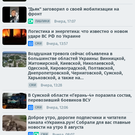
"Дьяк" заговорил о своей мобилизации на
фронт
Вчера, 17:07
ПАБЛИКИ
Логистика и энергетика: что известно о новом
ударе ВС РФ по Украине
Вчера, 13:57
СМИ
Воздушная тревога сейчас объявлена в
большинстве областей Украины: Винницкой,
Житомирской, Киевской, Николаевской,
Одесской, Кировоградской, Полтавской,
Днепропетровской, Черниговской, Сумской,
Харьковской, а также на...
Вчера, 13:28
СМИ
В Сумской области «Герань-4» поразила состав,
перевозивший боевиков ВСУ
Вчера, 12:06
СМИ
Доброе утро, дорогие подписчики и читатели
канала «Украина.ру»! Собрали для вас главные
новости на утро 8 августа
Вчера, 08:07
СМИ