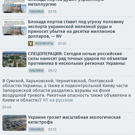
металлургию
07:15
ПАБЛИКИ
Блокада портов ставит под угрозу половину
экспорта украинской железной руды и
приносит убытки на десятки миллионов
долларов, — NV
07:07
ВОЕНКОРЫ
СПЕЦОПЕРАЦИЯ: Сегодня ночью российские
силы наносят ряд точных ударов по объектам
противника в нескольких регионах Украины:
05:12
ПАБЛИКИ
В Сумской, Харьковской, Черниговской, Полтавской
областях Украины, а также в подконтрольной Киеву части
Запорожской области раздались взрывы на фоне
воздушной тревоги. Ракетная опасность также объявлена в
Киеве и области//
RT на русском
01:45
Украине грозит масштабная экологическая
катастрофа
01:15
ПАБЛИКИ