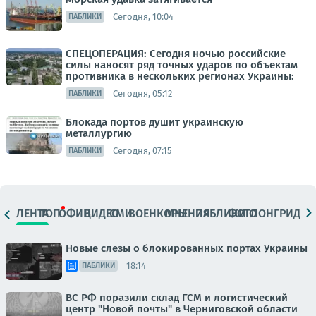
Сегодня, 10:04
ПАБЛИКИ
СПЕЦОПЕРАЦИЯ: Сегодня ночью российские
силы наносят ряд точных ударов по объектам
противника в нескольких регионах Украины:
Сегодня, 05:12
ПАБЛИКИ
Блокада портов душит украинскую
металлургию
Сегодня, 07:15
ПАБЛИКИ
ЛЕНТА
ТОП
ОФИЦ.
ВИДЕО
СМИ
ВОЕНКОРЫ
МНЕНИЯ
ПАБЛИКИ
ФОТО
ЛОНГРИДЫ
Новые слезы о блокированных портах Украины
18:14
ПАБЛИКИ
ВС РФ поразили склад ГСМ и логистический
центр "Новой почты" в Черниговской области