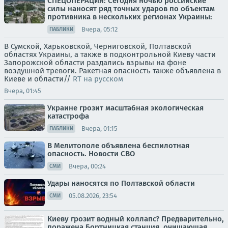
СПЕЦОПЕРАЦИЯ: Сегодня ночью российские
силы наносят ряд точных ударов по объектам
противника в нескольких регионах Украины:
Вчера, 05:12
ПАБЛИКИ
В Сумской, Харьковской, Черниговской, Полтавской
областях Украины, а также в подконтрольной Киеву части
Запорожской области раздались взрывы на фоне
воздушной тревоги. Ракетная опасность также объявлена в
Киеве и области//
RT на русском
Вчера, 01:45
Украине грозит масштабная экологическая
катастрофа
Вчера, 01:15
ПАБЛИКИ
В Мелитополе объявлена беспилотная
опасность. Новости СВО
Вчера, 00:24
СМИ
Удары наносятся по Полтавской области
05.08.2026, 23:54
СМИ
Киеву грозит водный коллапс? Предварительно,
поражена Бортницкая станция, очищающая