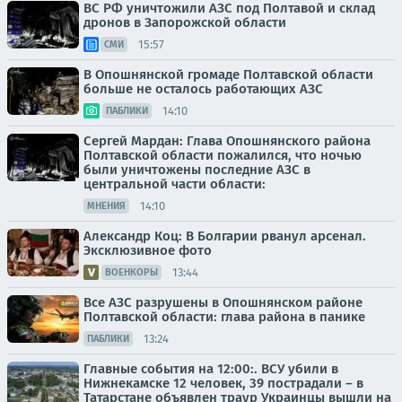
ВС РФ уничтожили АЗС под Полтавой и склад
дронов в Запорожской области
15:57
СМИ
В Опошнянской громаде Полтавской области
больше не осталось работающих АЗС
14:10
ПАБЛИКИ
Сергей Мардан: Глава Опошнянского района
Полтавской области пожалился, что ночью
были уничтожены последние АЗС в
центральной части области:
14:10
МНЕНИЯ
Александр Коц: В Болгарии рванул арсенал.
Эксклюзивное фото
13:44
ВОЕНКОРЫ
Все АЗС разрушены в Опошнянском районе
Полтавской области: глава района в панике
13:24
ПАБЛИКИ
Главные события на 12:00:. ВСУ убили в
Нижнекамске 12 человек, 39 пострадали – в
Татарстане объявлен траур Украинцы вышли на