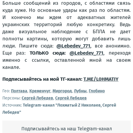
Больше сообщений из городов, с областями связь
куда хуже. Но основные удары как раз по областям.
И конечно мы ждем от адекватных жителей
украинских территорий любую конкретику. Ведь
даже визуальное наблюдение с БПЛА не дает
полноты картины, которую могут добавить лишь
люди. Пишите сюда:
@Lebedev_771
, все анонимно.
Еще раз:
ТОЛЬКО сюда:
@Lebedev_771
, переходя
именно с ссылки, оставленной мной на своем
канале.
Подписывайтесь на мой ТГ-канал:
T.ME/L0HMATIY
Гео:
Полтава
,
Кременчуг
,
Миргород
,
Лубны
,
Глобино
Персоны:
Сергей Лебедев
,
Сергей Лебедев
Источник:
Telegram-канал "Лохматый Z Николаев, Сергей
Лебедев"
Подписывайтесь на наш Telegram-канал