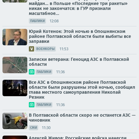
майдан… в Польше «Последние три ракеты»
никак не закончатся: в ГУР признали
масштабное...
12:08
ПАБЛИКИ
Юрий Котенок: Этой ночью в Опошнянском
районе Полтавской области были выбиты все
заправки
11:53
ВОЕНКОРЫ
Записки ветерана: Геноцид АЗС в Полтавской
области
11:36
ПАБЛИКИ
Все АЗС в Опошнянском районе Полтавской
области были разрушены этой ночью, сообщил
глава местного самоуправления Николай
Резник
11:36
ПАБЛИКИ
В Полтавской области скоро не останется АЗС —
чиновник
11:30
СМИ
Алексей Живов: Российские войска нанесли