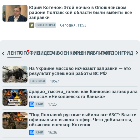
Юрий Котенок: Этой ночью в Опошнянском
районе Полтавской области были выбиты все
заправки
Сегодня, 11:53
ВОЕНКОРЫ
ЛЕНТА
ТОП
ОФИЦ.
ВИДЕО
СМИ
ВОЕНКОРЫ
МНЕНИЯ
ПАБЛИКИ
ФОТО
ЛОНГРИДЫ
На Украине массово исчезают заправки — это
результат успешной работы ВС РФ
19:47
ПАБЛИКИ
#радио_тысячи_голов: как Банковая заговорила
голосом «Николаевского Ванька»
17:25
СМИ
"Под Полтавой русские выбили все АЗС": Власти
официально вышли в эфир. Чего добиваются,
объяснил военкор Котенок
16:36
СМИ