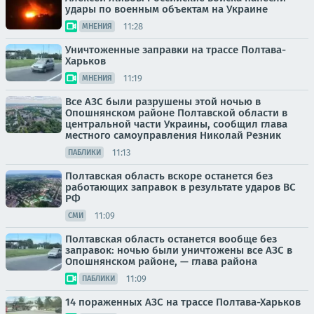
удары по военным объектам на Украине
11:28
МНЕНИЯ
Уничтоженные заправки на трассе Полтава-
Харьков
11:19
МНЕНИЯ
Все АЗС были разрушены этой ночью в
Опошнянском районе Полтавской области в
центральной части Украины, сообщил глава
местного самоуправления Николай Резник
11:13
ПАБЛИКИ
Полтавская область вскоре останется без
работающих заправок в результате ударов ВС
РФ
11:09
СМИ
Полтавская область останется вообще без
заправок: ночью были уничтожены все АЗС в
Опошнянском районе, — глава района
11:09
ПАБЛИКИ
14 пораженных АЗС на трассе Полтава-Харьков