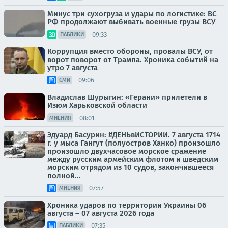
Минус три сухогруза и удары по логистике: ВС
РФ продолжают выбивать военные грузы ВСУ
09:33
ПАБЛИКИ
Коррупция вместо обороны, провалы ВСУ, от
ворот поворот от Трампа. Хроника событий на
утро 7 августа
09:06
СМИ
Владислав Шурыгин: «Герани» прилетели в
Изюм Харьковской области
08:01
МНЕНИЯ
Эдуард Басурин: #ДЕНЬвИСТОРИИ. 7 августа 1714
г. у мыса Гангут (полуостров Ханко) произошло
произошло двухчасовое морское сражение
между русским армейским флотом и шведским
морским отрядом из 10 судов, закончившееся
полной...
07:57
МНЕНИЯ
Хроника ударов по территории Украины 06
августа – 07 августа 2026 года
07:35
ПАБЛИКИ