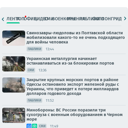
ЛЕНТА
ТОП
ОФИЦ.
ВИДЕО
СМИ
ВОЕНКОРЫ
МНЕНИЯ
ПАБЛИКИ
ФОТО
ЛОНГРИДЫ
Свинозавры-людоловы из Полтавской области
мобилизовали какого-то не очень подходящего
для войны человека
13:44
ПАБЛИКИ
Украинская металлургия начинает
останавливаться из-за блокировки портов
13:36
СМИ
Закрытие крупных морских портов в районе
Одессы остановило экспорт железной руды с
Украины, что приведет к потере миллиардов
долларов годового дохода
11:52
ПАБЛИКИ
Минобороны: ВС России поразили три
сухогруза с военным оборудованием в Черном
море
11:49
СМИ