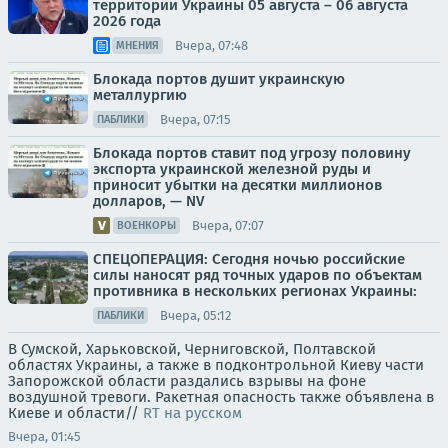
территории Украины 05 августа – 06 августа
2026 года
Вчера, 07:48
МНЕНИЯ
Блокада портов душит украинскую
металлургию
Вчера, 07:15
ПАБЛИКИ
Блокада портов ставит под угрозу половину
экспорта украинской железной руды и
приносит убытки на десятки миллионов
долларов, — NV
Вчера, 07:07
ВОЕНКОРЫ
СПЕЦОПЕРАЦИЯ: Сегодня ночью российские
силы наносят ряд точных ударов по объектам
противника в нескольких регионах Украины:
Вчера, 05:12
ПАБЛИКИ
В Сумской, Харьковской, Черниговской, Полтавской
областях Украины, а также в подконтрольной Киеву части
Запорожской области раздались взрывы на фоне
воздушной тревоги. Ракетная опасность также объявлена в
Киеве и области//
RT на русском
Вчера, 01:45