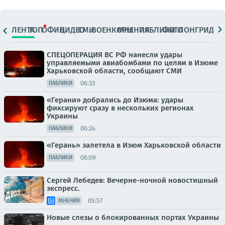
ЛЕНТА
ТОП
ОФИЦ.
ВИДЕО
СМИ
ВОЕНКОРЫ
МНЕНИЯ
ПАБЛИКИ
ФОТО
ЛОНГРИДЫ
СПЕЦОПЕРАЦИЯ ВС РФ нанесли удары
управляемыми авиабомбами по целям в Изюме
Харьковской области, сообщают СМИ
06:33
ПАБЛИКИ
«Герани» добрались до Изюма: удары
фиксируют сразу в нескольких регионах
Украины
06:24
ПАБЛИКИ
«Герань» залетела в Изюм Харьковской области
06:09
ПАБЛИКИ
Сергей Лебедев: Вечерне-ночной новостишный
экспресс.
05:57
МНЕНИЯ
Новые слезы о блокированных портах Украины