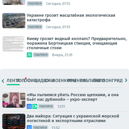
Сегодня, 07:15
ПАБЛИКИ
Украине грозит масштабная экологическая
катастрофа
Сегодня, 01:15
ПАБЛИКИ
Киеву грозит водный коллапс? Предварительно,
поражена Бортницкая станция, очищающая
столичные стоки
Вчера, 21:35
ПАБЛИКИ
ЛЕНТА
ТОП
ОФИЦ.
ВИДЕО
СМИ
ВОЕНКОРЫ
МНЕНИЯ
ПАБЛИКИ
ФОТО
ЛОНГРИДЫ
«Мы пытаемся убить Россию щепками, а она
бьёт нас дубиной» – укро-эксперт
12:51
ПАБЛИКИ
Два майора: Ситуация с украинской морской
логистикой и экспортными отраслями
11:52
ПАБЛИКИ