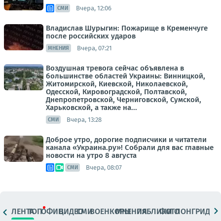
Вчера, 12:06
СМИ
Владислав Шурыгин: Пожарище в Кременчуге
после российских ударов
Вчера, 07:21
МНЕНИЯ
Воздушная тревога сейчас объявлена в
большинстве областей Украины: Винницкой,
Житомирской, Киевской, Николаевской,
Одесской, Кировоградской, Полтавской,
Днепропетровской, Черниговской, Сумской,
Харьковской, а также на...
Вчера, 13:28
СМИ
Доброе утро, дорогие подписчики и читатели
канала «Украина.ру»! Собрали для вас главные
новости на утро 8 августа
Вчера, 08:07
СМИ
ЛЕНТА
ТОП
ОФИЦ.
ВИДЕО
СМИ
ВОЕНКОРЫ
МНЕНИЯ
ПАБЛИКИ
ФОТО
ЛОНГРИДЫ