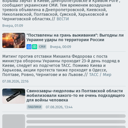
Взрывы звучат в Киеве, Днепропетровске и Кривом Роге ,
сообщают украинские СМИ. Тем временем воздушная
тревога объявлена в Днепропетровской, Киевской,
Николаевской, Полтавской, Сумской, Харьковской и
Черниговской областях.//
ВЕСТИ
Вчера, 01:09
"Поставлены на грань выживания": Выгодны ли
Украине удары по территории России
Вчера, 00:09
СМИ
Митинг против отставки Михаила Федорова с поста
министра обороны Украины проходит 23-й день подряд в
Киеве, следует из подсчетов ТАСС. Помимо Киева и
Харькова, акции протеста также проходят в Одессе,
Полтаве, Ровно, Чернигове и во Львове.//
ТАСС / Мир
07.08.2026, 22:16
Свинозавры-людоловы из Полтавской области
мобилизовали какого-то не очень подходящего
для войны человека
07.08.2026, 13:44
ПАБЛИКИ