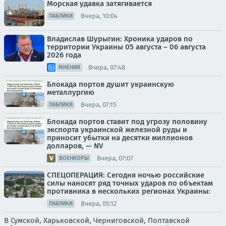
Морская удавка затягивается
Вчера, 10:04
ПАБЛИКИ
Владислав Шурыгин: Хроника ударов по
территории Украины 05 августа – 06 августа
2026 года
Вчера, 07:48
МНЕНИЯ
Блокада портов душит украинскую
металлургию
Вчера, 07:15
ПАБЛИКИ
Блокада портов ставит под угрозу половину
экспорта украинской железной руды и
приносит убытки на десятки миллионов
долларов, — NV
Вчера, 07:07
ВОЕНКОРЫ
СПЕЦОПЕРАЦИЯ: Сегодня ночью российские
силы наносят ряд точных ударов по объектам
противника в нескольких регионах Украины:
Вчера, 05:12
ПАБЛИКИ
В Сумской, Харьковской, Черниговской, Полтавской