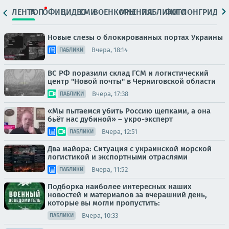
ЛЕНТА
ТОП
ОФИЦ.
ВИДЕО
СМИ
ВОЕНКОРЫ
МНЕНИЯ
ПАБЛИКИ
ФОТО
ЛОНГРИДЫ
Новые слезы о блокированных портах Украины
Вчера, 18:14
ПАБЛИКИ
ВС РФ поразили склад ГСМ и логистический
центр "Новой почты" в Черниговской области
Вчера, 17:38
ПАБЛИКИ
«Мы пытаемся убить Россию щепками, а она
бьёт нас дубиной» – укро-эксперт
Вчера, 12:51
ПАБЛИКИ
Два майора: Ситуация с украинской морской
логистикой и экспортными отраслями
Вчера, 11:52
ПАБЛИКИ
Подборка наиболее интересных наших
новостей и материалов за вчерашний день,
которые вы могли пропустить:
Вчера, 10:33
ПАБЛИКИ