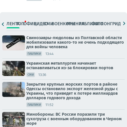
ЛЕНТА
ТОП
ОФИЦ.
ВИДЕО
СМИ
ВОЕНКОРЫ
МНЕНИЯ
ПАБЛИКИ
ФОТО
ЛОНГРИДЫ
Свинозавры-людоловы из Полтавской области
мобилизовали какого-то не очень подходящего
для войны человека
13:44
ПАБЛИКИ
Украинская металлургия начинает
останавливаться из-за блокировки портов
13:36
СМИ
Закрытие крупных морских портов в районе
Одессы остановило экспорт железной руды с
Украины, что приведет к потере миллиардов
долларов годового дохода
11:52
ПАБЛИКИ
Минобороны: ВС России поразили три
сухогруза с военным оборудованием в Черном
море