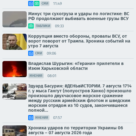
11:49
СМИ
Минус три сухогруза и удары по логистике: ВС
РФ продолжают выбивать военные грузы ВСУ
09:33
ПАБЛИКИ
Коррупция вместо обороны, провалы ВСУ, от
ворот поворот от Трампа. Хроника событий на
утро 7 августа
09:06
СМИ
Владислав Шурыгин: «Герани» прилетели в
Изюм Харьковской области
08:01
МНЕНИЯ
Эдуард Басурин: #ДЕНЬвИСТОРИИ. 7 августа 1714
г. у мыса Гангут (полуостров Ханко) произошло
произошло двухчасовое морское сражение
между русским армейским флотом и шведским
морским отрядом из 10 судов, закончившееся
полной...
07:57
МНЕНИЯ
Хроника ударов по территории Украины 06
августа – 07 августа 2026 года