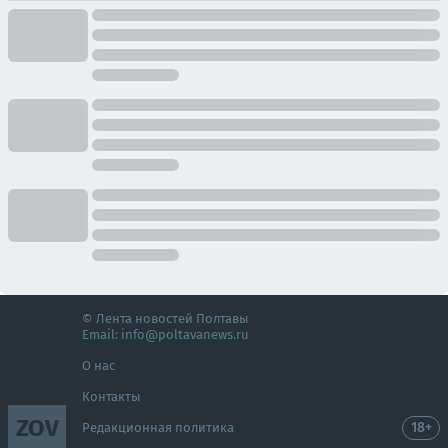
© Лента новостей Полтавы
Email:
info@poltavanews.ru
О нас
Контакты
ZOV
18+
Редакционная политика