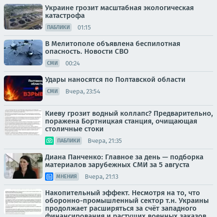
Украине грозит масштабная экологическая
катастрофа
01:15
ПАБЛИКИ
В Мелитополе объявлена беспилотная
опасность. Новости СВО
00:24
СМИ
Удары наносятся по Полтавской области
Вчера, 23:54
СМИ
Киеву грозит водный коллапс? Предварительно,
поражена Бортницкая станция, очищающая
столичные стоки
Вчера, 21:35
ПАБЛИКИ
Диана Панченко: Главное за день — подборка
материалов зарубежных СМИ за 5 августа
Вчера, 21:13
МНЕНИЯ
Накопительный эффект. Несмотря на то, что
оборонно-промышленный сектор т.н. Украины
продолжает расширяться за счёт западного
финансирования и растущих военных заказов,