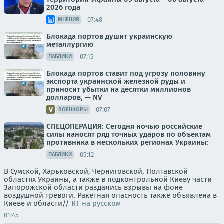
2026 года
07:48
МНЕНИЯ
Блокада портов душит украинскую
металлургию
07:15
ПАБЛИКИ
Блокада портов ставит под угрозу половину
экспорта украинской железной руды и
приносит убытки на десятки миллионов
долларов, — NV
07:07
ВОЕНКОРЫ
СПЕЦОПЕРАЦИЯ: Сегодня ночью российские
силы наносят ряд точных ударов по объектам
противника в нескольких регионах Украины:
05:12
ПАБЛИКИ
В Сумской, Харьковской, Черниговской, Полтавской
областях Украины, а также в подконтрольной Киеву части
Запорожской области раздались взрывы на фоне
воздушной тревоги. Ракетная опасность также объявлена в
Киеве и области//
RT на русском
01:45