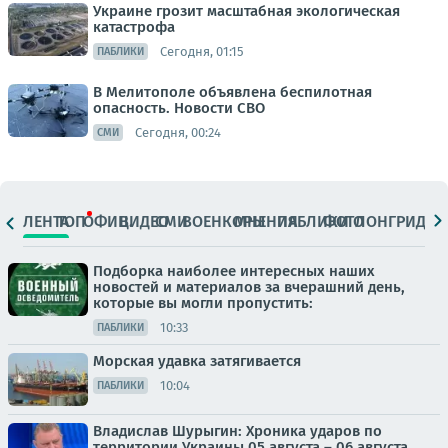
Украине грозит масштабная экологическая
катастрофа
Сегодня, 01:15
ПАБЛИКИ
В Мелитополе объявлена беспилотная
опасность. Новости СВО
Сегодня, 00:24
СМИ
ЛЕНТА
ТОП
ОФИЦ.
ВИДЕО
СМИ
ВОЕНКОРЫ
МНЕНИЯ
ПАБЛИКИ
ФОТО
ЛОНГРИДЫ
Подборка наиболее интересных наших
новостей и материалов за вчерашний день,
которые вы могли пропустить:
10:33
ПАБЛИКИ
Морская удавка затягивается
10:04
ПАБЛИКИ
Владислав Шурыгин: Хроника ударов по
территории Украины 05 августа – 06 августа