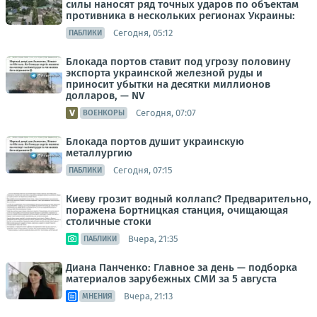
силы наносят ряд точных ударов по объектам
противника в нескольких регионах Украины:
Сегодня, 05:12
ПАБЛИКИ
Блокада портов ставит под угрозу половину
экспорта украинской железной руды и
приносит убытки на десятки миллионов
долларов, — NV
Сегодня, 07:07
ВОЕНКОРЫ
Блокада портов душит украинскую
металлургию
Сегодня, 07:15
ПАБЛИКИ
Киеву грозит водный коллапс? Предварительно,
поражена Бортницкая станция, очищающая
столичные стоки
Вчера, 21:35
ПАБЛИКИ
Диана Панченко: Главное за день — подборка
материалов зарубежных СМИ за 5 августа
Вчера, 21:13
МНЕНИЯ