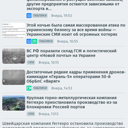
другие предприятия остаются зависимыми от
экспорта и...
Вчера, 19:53
ПАБЛИКИ
Этой ночью была самая массированная атака по
украинскому бизнесу за все время войны —
Украинские СМИ ноют об огромных потерях
Вчера, 16:55
ПАБЛИКИ
ВС РФ поразили склад ГСМ и логистический
центр «Новой почты» на Украине
Вчера, 16:15
СМИ
Достаточные редкие кадры применения дронов-
камикадзе «Герань-5» операторами 50-й
ОБрБпС «Варяг»
Вчера, 14:53
ПАБЛИКИ
Крупная горно-металлургическая компания
Ferrexpo приостановила производство из-за
блокировки Россией портов
Вчера, 13:13
СМИ
Швейцарская компания Ferrexpo остановила производство