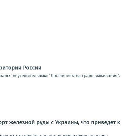
рритории России
азался неутешительным: "Поставлены на грань выживания".
рт железной руды с Украины, что приведет к
краины, что приведет к потере миллиардов долларов