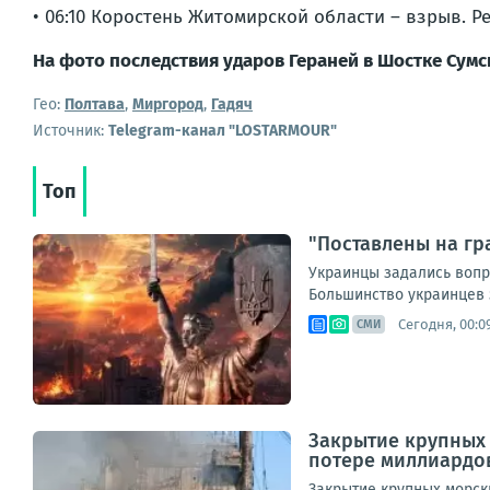
• 06:10 Коростень Житомирской области – взрыв. Р
На фото последствия ударов Гераней в Шостке Сумс
Гео:
Полтава
,
Миргород
,
Гадяч
Источник:
Telegram-канал "LOSTARMOUR"
Топ
"Поставлены на гр
Украинцы задались вопр
Большинство украинцев з
Сегодня, 00:0
СМИ
Закрытие крупных 
потере миллиардо
Закрытие крупных морск