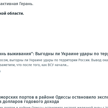
еактивная Герань.
кой области.
ань выживания": Выгодны ли Украине удары по те
осом, выгодны ли Украине удары по территории России. Вывод ок
аметили, что после того, как ВСУ начали...
9
морских портов в районе Одессы остановило экспо
в долларов годового дохода
их портов в районе Одессы остановило экспорт железной руды с У