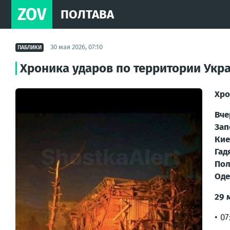
ZOV
ПОЛТАВА
30 мая 2026, 07:10
ПАБЛИКИ
Хроника ударов по территории Укра
Хро
Вче
Зап
Кие
Гад
Пол
Оде
29 
• 0