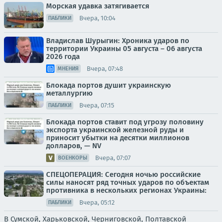
Морская удавка затягивается
Вчера, 10:04
ПАБЛИКИ
Владислав Шурыгин: Хроника ударов по
территории Украины 05 августа – 06 августа
2026 года
Вчера, 07:48
МНЕНИЯ
Блокада портов душит украинскую
металлургию
Вчера, 07:15
ПАБЛИКИ
Блокада портов ставит под угрозу половину
экспорта украинской железной руды и
приносит убытки на десятки миллионов
долларов, — NV
Вчера, 07:07
ВОЕНКОРЫ
СПЕЦОПЕРАЦИЯ: Сегодня ночью российские
силы наносят ряд точных ударов по объектам
противника в нескольких регионах Украины:
Вчера, 05:12
ПАБЛИКИ
В Сумской, Харьковской, Черниговской, Полтавской