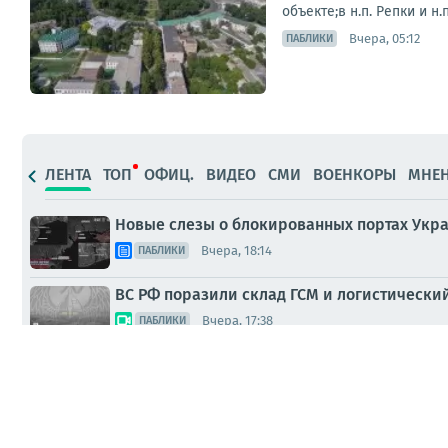
объекте;в н.п. Репки и н
Вчера, 05:12
ПАБЛИКИ
ЛЕНТА
ТОП
ОФИЦ.
ВИДЕО
СМИ
ВОЕНКОРЫ
МНЕ
Новые слезы о блокированных портах Укр
Вчера, 18:14
ПАБЛИКИ
ВС РФ поразили склад ГСМ и логистически
Вчера, 17:38
ПАБЛИКИ
«Мы пытаемся убить Россию щепками, а она
Вчера, 12:51
ПАБЛИКИ
Два майора: Ситуация с украинской морск