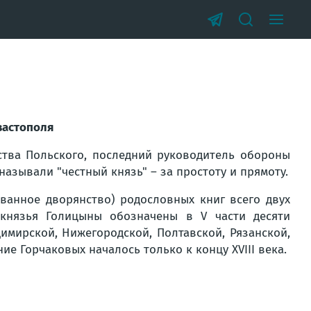
вастополя
ства Польского, последний руководитель обороны
называли "честный князь" – за простоту и прямоту.
ованное дворянство) родословных книг всего двух
 князья Голицыны обозначены в V части десяти
димирской, Нижегородской, Полтавской, Рязанской,
е Горчаковых началось только к концу XVIII века.