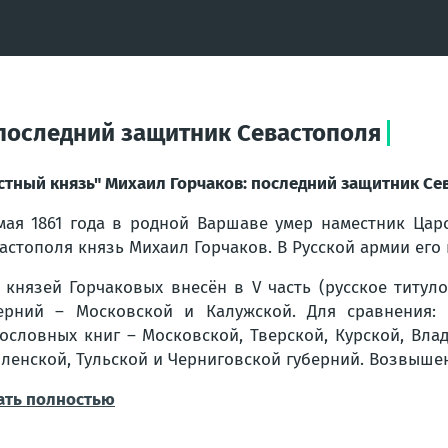
 последний защитник Севастополя
стный князь" Михаил Горчаков: последний защитник Се
мая 1861 года в родной Варшаве умер наместник Цар
астополя князь Михаил Горчаков. В Русской армии его 
 князей Горчаковых внесён в V часть (русское титул
ерний – Московской и Калужской. Для сравнения:
ословных книг – Московской, Тверской, Курской, Вла
ленской, Тульской и Черниговской губерний. Возвышени
ать полностью