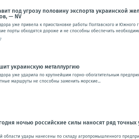
авит под угрозу половину экспорта украинской же
ов, — NV
идора уже привела к приостановке работы Полтавского и Южного 
кие порты обходятся дороже и не способны обеспечить необходимы
7
ушит украинскую металлургию
идора уже ударила по крупнейшим горно-обогатительным предпри
утные маршруты не способны заменить морские...
одня ночью российские силы наносят ряд точных 
ой области удары нанесены по складу агропромышленного предпри