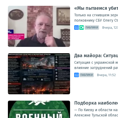
«Мы пытаемся убит
Только на сгнившем зерн
полковнику СБУ Олегу Ст
Вчера, 12:
ПАБЛИКИ
Два майора: Ситуа
Ситуация с украинской 
влияние затруднений раб
Вчера, 11:52
ПАБЛИКИ
Подборка наиболее
— По Киеву и области на
Алексине Тульской облас