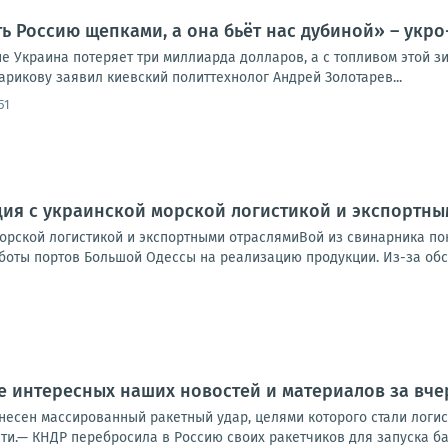
ь Россию щепками, а она бьёт нас дубиной» – укро
е Украина потеряет три миллиарда долларов, а с топливом этой зи
арикову заявил киевский политтехнолог Андрей Золотарев...
51
ция с украинской морской логистикой и экспортн
морской логистикой и экспортными отраслямиВой из свинарника по
оты портов Большой Одессы на реализацию продукции. Из-за обстр
 интересных наших новостей и материалов за вчер
несен массированный ракетный удар, целями которого стали логис
ти.— КНДР перебросила в Россию своих ракетчиков для запуска бал