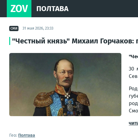
ZOV
ПОЛТАВА
31 мая 2026, 23:33
СМИ
"Честный князь" Михаил Горчаков:
"Че
30 
Сев
Род
губ
род
Смо
чит
Гео:
Полтава