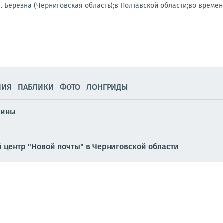
.п. Березна (Черниговская область);в Полтавской области;во времен
НИЯ
ПАБЛИКИ
ФОТО
ЛОНГРИДЫ
аины
й центр "Новой почты" в Черниговской области
 бьёт нас дубиной» – укро-эксперт
ой логистикой и экспортными отраслями