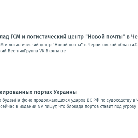
лад ГСМ и логистический центр "Новой почты" в Ч
М и логистический центр "Новой почты" в Черниговской области.Т
кий ВестникГруппа VK Вконтакте
окированных портах Украины
 не будемНа фоне продолжающихся ударов ВС РФ по судоходству в
сейчас в издании NV пишут, что блокада портов ставит под угрозу 