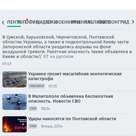
ЛЕНТА
ТОП
ОФИЦ.
ВИДЕО
СМИ
ВОЕНКОРЫ
МНЕНИЯ
ПАБЛИКИ
ФОТО
ЛОНГРИДЫ
В Сумской, Харьковской, Черниговской, Полтавской
областях Украины, а также в подконтрольной Киеву части
Запорожской области раздались взрывы на фоне
воздушной тревоги. Ракетная опасность также объявлена в
Киеве и области//
RT на русском
01:45
Украине грозит масштабная экологическая
катастрофа
01:15
ПАБЛИКИ
В Мелитополе объявлена беспилотная
опасность. Новости СВО
00:24
СМИ
Удары наносятся по Полтавской области
Вчера, 23:54
СМИ