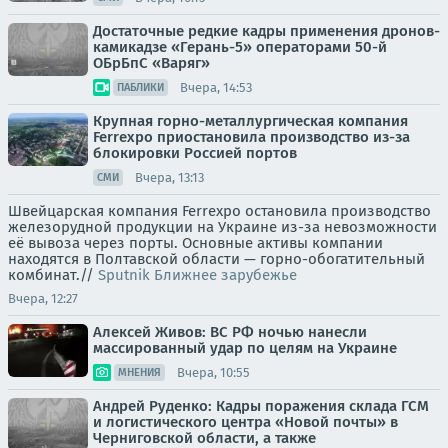
Достаточные редкие кадры применения дронов-
камикадзе «Герань-5» операторами 50-й
ОБрБпС «Варяг»
Вчера, 14:53
ПАБЛИКИ
Крупная горно-металлургическая компания
Ferrexpo приостановила производство из-за
блокировки Россией портов
Вчера, 13:13
СМИ
Швейцарская компания Ferrexpo остановила производство
железорудной продукции на Украине из-за невозможности
её вывоза через порты. Основные активы компании
находятся в Полтавской области — горно-обогатительный
комбинат.//
Sputnik Ближнее зарубежье
Вчера, 12:27
Алексей Живов: ВС РФ ночью нанесли
массированный удар по целям на Украине
Вчера, 10:55
МНЕНИЯ
Андрей Руденко: Кадры поражения склада ГСМ
и логистического центра «Новой почты» в
Черниговской области, а также