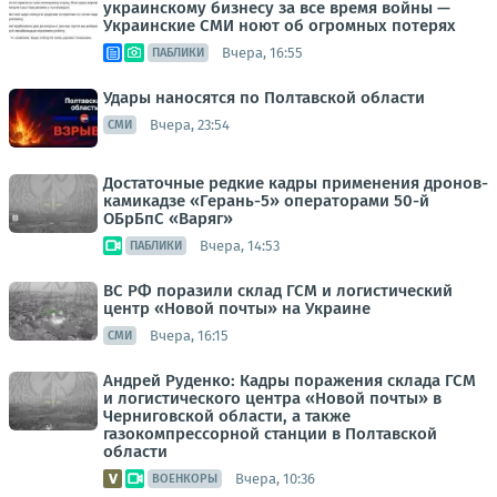
украинскому бизнесу за все время войны —
Украинские СМИ ноют об огромных потерях
Вчера, 16:55
ПАБЛИКИ
Удары наносятся по Полтавской области
Вчера, 23:54
СМИ
Достаточные редкие кадры применения дронов-
камикадзе «Герань-5» операторами 50-й
ОБрБпС «Варяг»
Вчера, 14:53
ПАБЛИКИ
ВС РФ поразили склад ГСМ и логистический
центр «Новой почты» на Украине
Вчера, 16:15
СМИ
Андрей Руденко: Кадры поражения склада ГСМ
и логистического центра «Новой почты» в
Черниговской области, а также
газокомпрессорной станции в Полтавской
области
Вчера, 10:36
ВОЕНКОРЫ