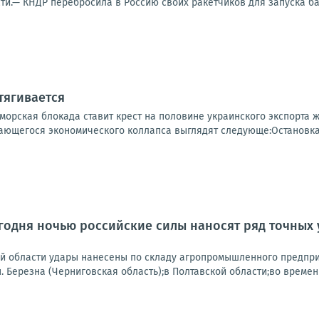
ти.— КНДР перебросила в Россию своих ракетчиков для запуска бал
тягивается
 морская блокада ставит крест на половине украинского экспорта
ющегося экономического коллапса выглядят следующе:Остановка м
одня ночью российские силы наносят ряд точных 
ой области удары нанесены по складу агропромышленного предпри
.п. Березна (Черниговская область);в Полтавской области;во времен