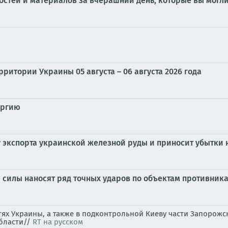
стей и материалов за вчерашний день, которые вы могли
ритории Украины 05 августа – 06 августа 2026 года
ургию
у экспорта украинской железной руды и приносит убытки 
силы наносят ряд точных ударов по объектам противника
стях Украины, а также в подконтрольной Киеву части Запоро
области//
RT на русском