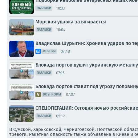
Подборка наиболее интересных наших ново
10:33
ПАБЛИКИ
Морская удавка затягивается
10:04
ПАБЛИКИ
Владислав Шурыгин: Хроника ударов по тер
07:48
МНЕНИЯ
Блокада портов душит украинскую металл
07:15
ПАБЛИКИ
Блокада портов ставит под угрозу половин
07:07
ВОЕНКОРЫ
СПЕЦОПЕРАЦИЯ: Сегодня ночью российские 
05:12
ПАБЛИКИ
В Сумской, Харьковской, Черниговской, Полтавской обла
тревоги. Ракетная опасность также объявлена в Киеве и 