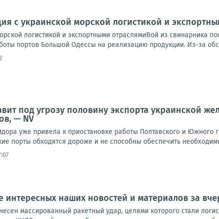
ция с украинской морской логистикой и экспортн
морской логистикой и экспортными отраслямиВой из свинарника по
оты портов Большой Одессы на реализацию продукции. Из-за обстр
2
авит под угрозу половину экспорта украинской же
ов, — NV
идора уже привела к приостановке работы Полтавского и Южного 
кие порты обходятся дороже и не способны обеспечить необходимы
:07
 интересных наших новостей и материалов за вчер
несен массированный ракетный удар, целями которого стали логис