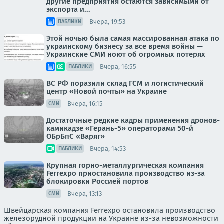
другие предприятия остаются зависимыми от
экспорта и...
Вчера, 19:53
ПАБЛИКИ
Этой ночью была самая массированная атака по
украинскому бизнесу за все время войны —
Украинские СМИ ноют об огромных потерях
Вчера, 16:55
ПАБЛИКИ
ВС РФ поразили склад ГСМ и логистический
центр «Новой почты» на Украине
Вчера, 16:15
СМИ
Достаточные редкие кадры применения дронов-
камикадзе «Герань-5» операторами 50-й
ОБрБпС «Варяг»
Вчера, 14:53
ПАБЛИКИ
Крупная горно-металлургическая компания
Ferrexpo приостановила производство из-за
блокировки Россией портов
Вчера, 13:13
СМИ
Швейцарская компания Ferrexpo остановила производство
железорудной продукции на Украине из-за невозможности