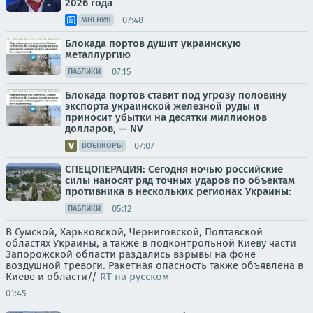
2026 года
07:48
МНЕНИЯ
Блокада портов душит украинскую
металлургию
07:15
ПАБЛИКИ
Блокада портов ставит под угрозу половину
экспорта украинской железной руды и
приносит убытки на десятки миллионов
долларов, — NV
07:07
ВОЕНКОРЫ
СПЕЦОПЕРАЦИЯ: Сегодня ночью российские
силы наносят ряд точных ударов по объектам
противника в нескольких регионах Украины:
05:12
ПАБЛИКИ
В Сумской, Харьковской, Черниговской, Полтавской
областях Украины, а также в подконтрольной Киеву части
Запорожской области раздались взрывы на фоне
воздушной тревоги. Ракетная опасность также объявлена в
Киеве и области//
RT на русском
01:45