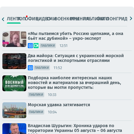
ЛЕНТА
ТОП
ОФИЦ.
ВИДЕО
СМИ
ВОЕНКОРЫ
МНЕНИЯ
ПАБЛИКИ
ФОТО
ЛОНГРИДЫ
«Мы пытаемся убить Россию щепками, а она
бьёт нас дубиной» – укро-эксперт
12:51
ПАБЛИКИ
Два майора: Ситуация с украинской морской
логистикой и экспортными отраслями
11:52
ПАБЛИКИ
Подборка наиболее интересных наших
новостей и материалов за вчерашний день,
которые вы могли пропустить:
10:33
ПАБЛИКИ
Морская удавка затягивается
10:04
ПАБЛИКИ
Владислав Шурыгин: Хроника ударов по
территории Украины 05 августа – 06 августа