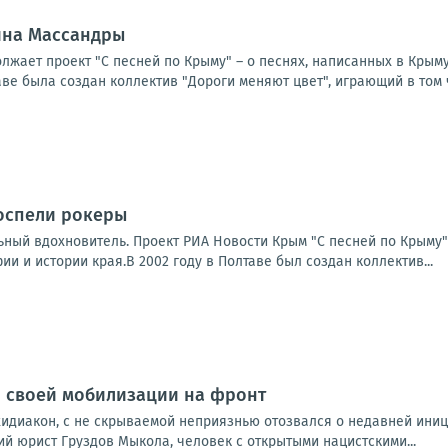
ина Массандры
лжает проект "С песней по Крыму" – о песнях, написанных в Крыму
таве была создан коллектив "Дороги меняют цвет", играющий в том ч
оспели рокеры
ьный вдохновитель. Проект РИА Новости Крым "С песней по Крыму"
ии и истории края.В 2002 году в Полтаве был создан коллектив...
о своей мобилизации на фронт
хидиакон, с не скрываемой неприязнью отозвался о недавней ини
кий юрист Груздов Мыкола, человек с открытыми нацистскими...