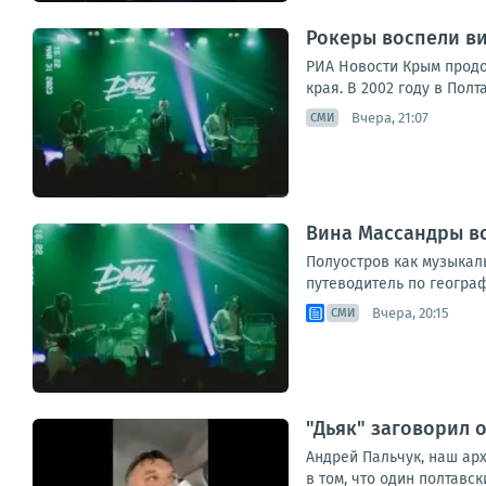
Рокеры воспели в
РИА Новости Крым продо
края. В 2002 году в Пол
Вчера, 21:07
СМИ
Вина Массандры в
Полуостров как музыкал
путеводитель по географ
Вчера, 20:15
СМИ
"Дьяк" заговорил 
Андрей Пальчук, наш ар
в том, что один полтавс