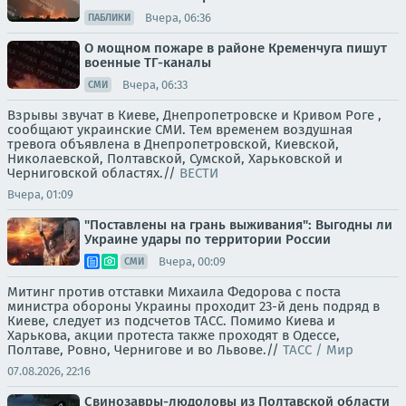
Вчера, 06:36
ПАБЛИКИ
О мощном пожаре в районе Кременчуга пишут
военные ТГ-каналы
Вчера, 06:33
СМИ
Взрывы звучат в Киеве, Днепропетровске и Кривом Роге ,
сообщают украинские СМИ. Тем временем воздушная
тревога объявлена в Днепропетровской, Киевской,
Николаевской, Полтавской, Сумской, Харьковской и
Черниговской областях.//
ВЕСТИ
Вчера, 01:09
"Поставлены на грань выживания": Выгодны ли
Украине удары по территории России
Вчера, 00:09
СМИ
Митинг против отставки Михаила Федорова с поста
министра обороны Украины проходит 23-й день подряд в
Киеве, следует из подсчетов ТАСС. Помимо Киева и
Харькова, акции протеста также проходят в Одессе,
Полтаве, Ровно, Чернигове и во Львове.//
ТАСС / Мир
07.08.2026, 22:16
Свинозавры-людоловы из Полтавской области