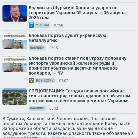
Владислав Шурыгин: Хроника ударов по
территории Украины 05 августа – 06 августа
2026 года
07:48
МНЕНИЯ
Блокада портов душит украинскую
металлургию
07:15
ПАБЛИКИ
Блокада портов ставит под угрозу половину
экспорта украинской железной руды и
приносит убытки на десятки миллионов
долларов, — NV
07:07
ВОЕНКОРЫ
СПЕЦОПЕРАЦИЯ: Сегодня ночью российские
силы наносят ряд точных ударов по объектам
противника в нескольких регионах Украины:
05:12
ПАБЛИКИ
В Сумской, Харьковской, Черниговской, Полтавской
областях Украины, а также в подконтрольной Киеву части
Запорожской области раздались взрывы на фоне
воздушной тревоги. Ракетная опасность также объявлена в