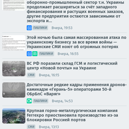
оборонно-промышленный сектор т.н. Украины
продолжает расширяться за счёт западного
финансирования и растущих военных заказов,
другие предприятия остаются зависимыми от
экспорта и...
Вчера, 19:53
ПАБЛИКИ
Этой ночью была самая массированная атака по
украинскому бизнесу за все время войны —
Украинские СМИ ноют об огромных потерях
Вчера, 16:55
ПАБЛИКИ
ВС РФ поразили склад ГСМ и логистический
центр «Новой почты» на Украине
Вчера, 16:15
СМИ
Достаточные редкие кадры применения дронов-
камикадзе «Герань-5» операторами 50-й
ОБрБпС «Варяг»
Вчера, 14:53
ПАБЛИКИ
Крупная горно-металлургическая компания
Ferrexpo приостановила производство из-за
блокировки Россией портов
Вчера, 13:13
СМИ