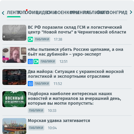
ЛЕНТА
ТОП
ОФИЦ.
ВИДЕО
СМИ
ВОЕНКОРЫ
МНЕНИЯ
ПАБЛИКИ
ФОТО
ЛОНГРИДЫ
ВС РФ поразили склад ГСМ и логистический
центр "Новой почты" в Черниговской области
17:38
ПАБЛИКИ
«Мы пытаемся убить Россию щепками, а она
бьёт нас дубиной» – укро-эксперт
12:51
ПАБЛИКИ
Два майора: Ситуация с украинской морской
логистикой и экспортными отраслями
11:52
ПАБЛИКИ
Подборка наиболее интересных наших
новостей и материалов за вчерашний день,
которые вы могли пропустить:
10:33
ПАБЛИКИ
Морская удавка затягивается
10:04
ПАБЛИКИ