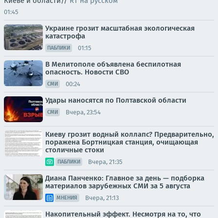
Киеве и области//
RT на русском
01:45
Украине грозит масштабная экологическая
катастрофа
01:15
ПАБЛИКИ
В Мелитополе объявлена беспилотная
опасность. Новости СВО
00:24
СМИ
Удары наносятся по Полтавской области
Вчера, 23:54
СМИ
Киеву грозит водный коллапс? Предварительно,
поражена Бортницкая станция, очищающая
столичные стоки
Вчера, 21:35
ПАБЛИКИ
Диана Панченко: Главное за день — подборка
материалов зарубежных СМИ за 5 августа
Вчера, 21:13
МНЕНИЯ
Накопительный эффект. Несмотря на то, что