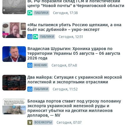
ВС РФ поразили склад ГСМ и логистический
центр "Новой почты" в Черниговской области
Сегодня, 17:38
ПАБЛИКИ
«Мы пытаемся убить Россию щепками, а она
бьёт нас дубиной» – укро-эксперт
Сегодня, 12:51
ПАБЛИКИ
Владислав Шурыгин: Хроника ударов по
территории Украины 05 августа – 06 августа
2026 года
Сегодня, 07:48
МНЕНИЯ
Два майора: Ситуация с украинской морской
логистикой и экспортными отраслями
Сегодня, 11:52
ПАБЛИКИ
Блокада портов ставит под угрозу половину
экспорта украинской железной руды и
приносит убытки на десятки миллионов
долларов, — NV
Сегодня, 07:07
ВОЕНКОРЫ