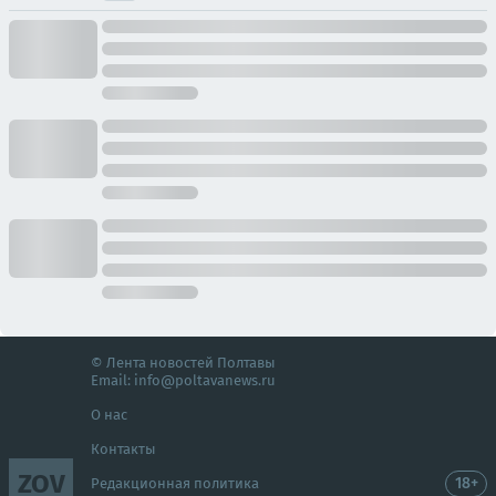
© Лента новостей Полтавы
Email:
info@poltavanews.ru
О нас
Контакты
ZOV
18+
Редакционная политика