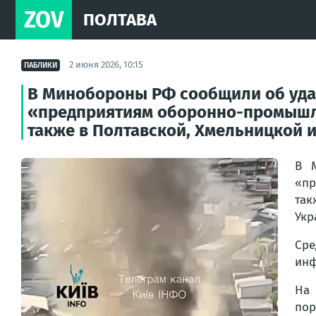
ZOV
ПОЛТАВА
2 июня 2026, 10:15
ПАБЛИКИ
В Минобороны РФ сообщили об удар
«предприятиям оборонно-промышлен
также в Полтавской, Хмельницкой и.
В 
«пр
так
Укр
Ср
инф
На 
пор