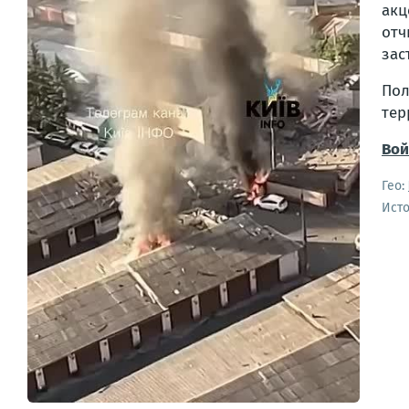
акц
отч
зас
Пол
тер
Вой
Гео:
Ист