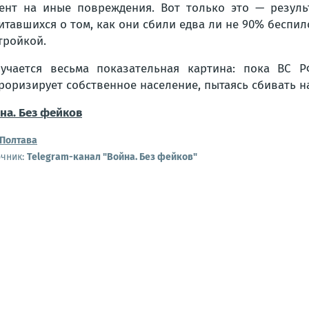
ент на иные повреждения. Вот только это — резуль
итавшихся о том, как они сбили едва ли не 90% беспил
тройкой.
учается весьма показательная картина: пока ВС 
роризирует собственное население, пытаясь сбивать 
на. Без фейков
Полтава
очник:
Telegram-канал "Война. Без фейков"