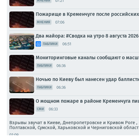
07:21
МНЕНИЯ
Пожарище в Кременчуге после российских
07:06
МНЕНИЯ
Два майора: #Сводка на утро 8 августа 2026
06:51
ПАБЛИКИ
Мониторинговые каналы сообщают о масш
06:36
ПАБЛИКИ
Ночью по Киеву был нанесен удар баллис
06:36
ПАБЛИКИ
О мощном пожаре в районе Кременчуга пи
06:33
СМИ
Взрывы звучат в Киеве, Днепропетровске и Кривом Роге 
Полтавской, Сумской, Харьковской и Черниговской област
01:09