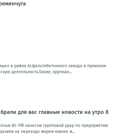
ременчуга
ришел в район Асфальтобетонного завода в промзоне
кую деятельность.Также, крупная...
брали для вас главные новости на утро 8
Ночью ВС РФ нанесли групповой удар по предприятию
азили на переходе морем южнее и...