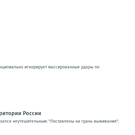
ринципиально игнорирует массированные удары по
рритории России
азался неутешительным: "Поставлены на грань выживания".