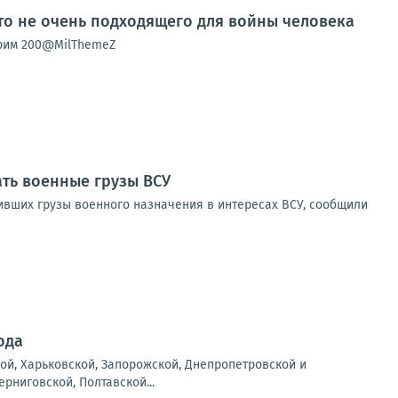
о не очень подходящего для войны человека
орим 200@MilThemeZ
ать военные грузы ВСУ
зивших грузы военного назначения в интересах ВСУ, сообщили
ода
ой, Харьковской, Запорожской, Днепропетровской и
рниговской, Полтавской...