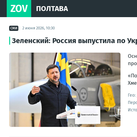
ZOV
ПОЛТАВА
2 июня 2026, 10:30
СМИ
Зеленский: Россия выпустила по Ук
Осн
про
«По
Хме
Гео:
Пер
Ист