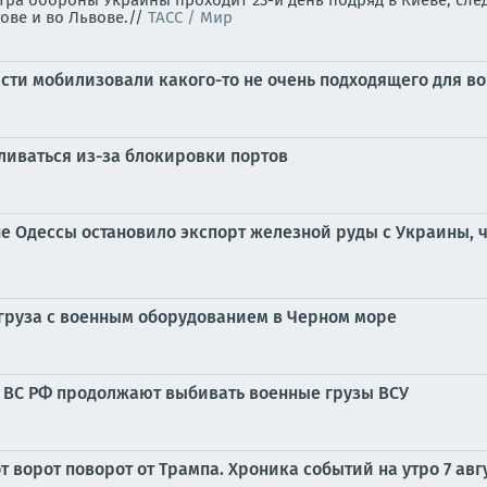
ра обороны Украины проходит 23-й день подряд в Киеве, след
гове и во Львове.//
ТАСС / Мир
ти мобилизовали какого-то не очень подходящего для в
ливаться из-за блокировки портов
е Одессы остановило экспорт железной руды с Украины, ч
груза с военным оборудованием в Черном море
е: ВС РФ продолжают выбивать военные грузы ВСУ
 ворот поворот от Трампа. Хроника событий на утро 7 авг