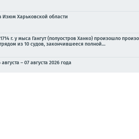
в Изюм Харьковской области
 1714 г. у мыса Гангут (полуостров Ханко) произошло про
ядом из 10 судов, закончившееся полной...
вгуста – 07 августа 2026 года
: как удары по портам Одессы обрушили металлургию и э
вляемыми авиабомбами по целям в Изюме Харьковской об
ируют сразу в нескольких регионах Украины