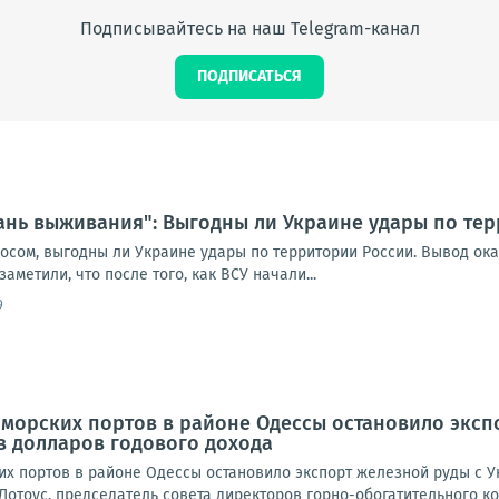
Подписывайтесь на наш Telegram-канал
ПОДПИСАТЬСЯ
ань выживания": Выгодны ли Украине удары по те
осом, выгодны ли Украине удары по территории России. Вывод ок
аметили, что после того, как ВСУ начали...
9
морских портов в районе Одессы остановило экспо
в долларов годового дохода
их портов в районе Одессы остановило экспорт железной руды с У
Лотоус, председатель совета директоров горно-обогатительного ко