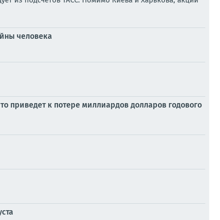
ует из подсчетов ТАСС. Помимо Киева и Харькова, акции
ойны человека
то приведет к потере миллиардов долларов годового
уста