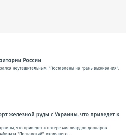
рритории России
азался неутешительным: "Поставлены на грань выживания".
рт железной руды с Украины, что приведет к
краины, что приведет к потере миллиардов долларов
мбината "Полтавский", входящего...