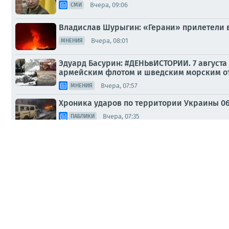
Вчера, 09:06
СМИ
Владислав Шурыгин: «Герани» прилетели 
Вчера, 08:01
МНЕНИЯ
Эдуард Басурин: #ДЕНЬвИСТОРИИ. 7 августа
армейским флотом и шведским морским отр
Вчера, 07:57
МНЕНИЯ
Хроника ударов по территории Украины 06 а
Вчера, 07:35
ПАБЛИКИ
Юрий Баранчик: Морская блокада Украины
Вчера, 07:08
МНЕНИЯ
СПЕЦОПЕРАЦИЯ ВС РФ нанесли удары упра
Вчера, 06:33
ПАБЛИКИ
«Герани» добрались до Изюма: удары фикс
Вчера, 06:24
ПАБЛИКИ