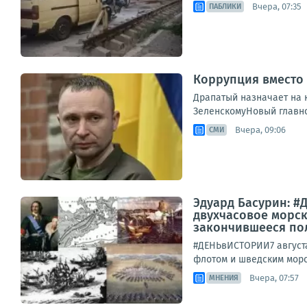
Вчера, 07:35
ПАБЛИКИ
Коррупция вместо 
Драпатый назначает на 
ЗеленскомуНовый главно
Вчера, 09:06
СМИ
Эдуард Басурин: #Д
двухчасовое морск
закончившееся пол
#ДЕНЬвИСТОРИИ7 августа
флотом и шведским морс
Вчера, 07:57
МНЕНИЯ