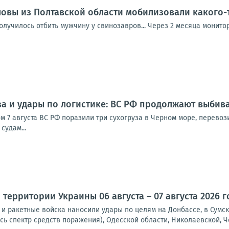
вы из Полтавской области мобилизовали какого-т
получилось отбить мужчину у свинозавров... Через 2 месяца монит
за и удары по логистике: ВС РФ продолжают выбив
ом 7 августа ВС РФ поразили три сухогруза в Черном море, перево
судам...
территории Украины 06 августа – 07 августа 2026 г
и ракетные войска наносили удары по целям на Донбассе, в Сумск
сь спектр средств поражения), Одесской области, Николаевской, Че