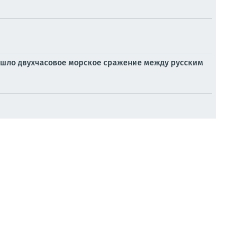
изошло двухчасовое морское сражение между русским
кспорт
ласти, сообщают СМИ