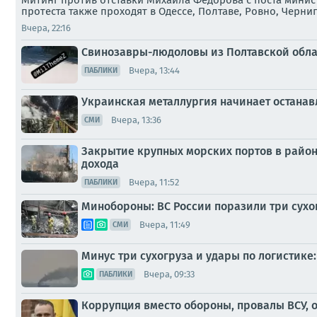
Митинг против отставки Михаила Федорова с поста минист
протеста также проходят в Одессе, Полтаве, Ровно, Черни
Вчера, 22:16
Свинозавры-людоловы из Полтавской облас
Вчера, 13:44
ПАБЛИКИ
Украинская металлургия начинает останав
Вчера, 13:36
СМИ
Закрытие крупных морских портов в район
дохода
Вчера, 11:52
ПАБЛИКИ
Минобороны: ВС России поразили три сухо
Вчера, 11:49
СМИ
Минус три сухогруза и удары по логистик
Вчера, 09:33
ПАБЛИКИ
Коррупция вместо обороны, провалы ВСУ, от