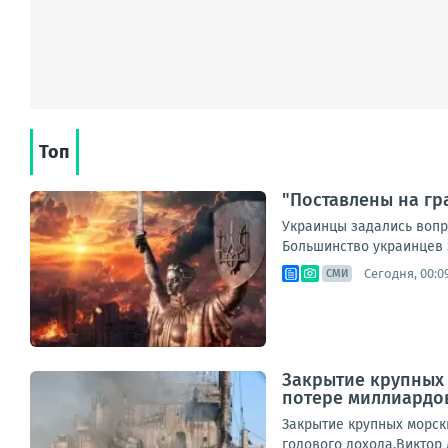
Топ
"Поставлены на гр
Украинцы задались вопр
Большинство украинцев з
Сегодня, 00:0
СМИ
Закрытие крупных 
потере миллиардо
Закрытие крупных морск
годового дохода.Виктор 