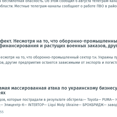
 беспилотная опасность. Об этом сообщил 6 августа телеграм-ка
области. Местные телеграм-каналы сообщают о работе ПВО в район
ект. Несмотря на то, что оборонно-промышленный
 финансирования и растущих военных заказов, дру
смотря на то, что оборонно-промышленный сектор т.н. Украины п
в, другие предприятия остаются зависимыми от экспорта и логисти
амая массированная атака по украинскому бизнес
рях
дов, которые пострадали в результате обстрела:— Toyota— PUMA— 
— Эпицентр-К— INTERTOP— Liqui Moly Ukraine— БРОКБРИДЖ— завод 
:55