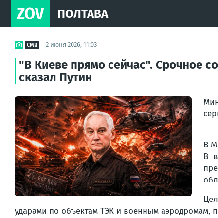
ZOV
ПОЛТАВА
2 июня 2026, 11:03
СМИ
"В Киеве прямо сейчас". Срочное со
сказал Путин
Мин
сер
В М
В в
пре
обл
Цел
ударами по объектам ТЭК и военным аэродромам, п