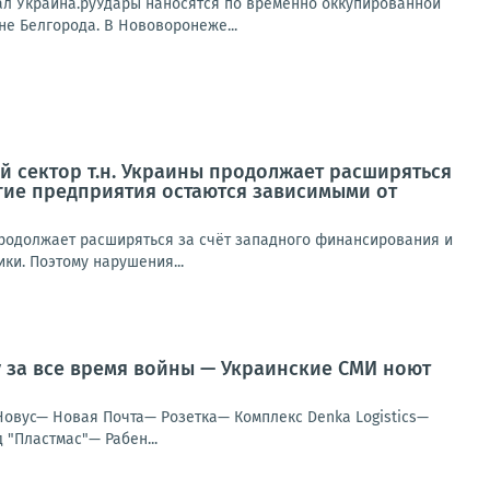
нал Украина.руУдары наносятся по временно оккупированной
е Белгорода. В Нововоронеже...
 сектор т.н. Украины продолжает расширяться
гие предприятия остаются зависимыми от
родолжает расширяться за счёт западного финансирования и
ки. Поэтому нарушения...
у за все время войны — Украинские СМИ ноют
Новус— Новая Почта— Розетка— Комплекс Denka Logistics—
"Пластмас"— Рабен...