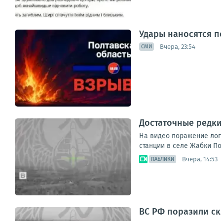
Удары наносятся п
Вчера, 23:54
СМИ
Достаточные редк
На видео поражение лог
станции в селе Жабки По
Вчера, 14:53
ПАБЛИКИ
ВС РФ поразили ск