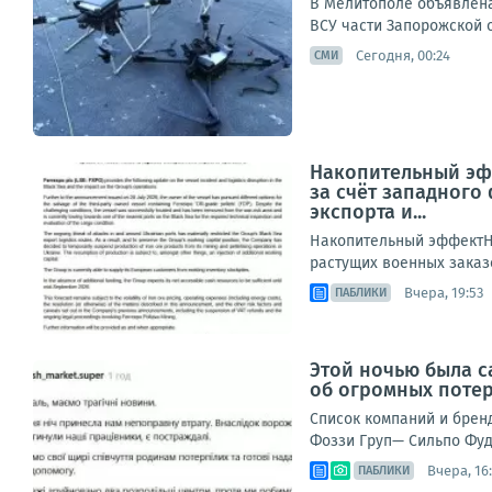
В Мелитополе объявлена
ВСУ части Запорожской 
Сегодня, 00:24
СМИ
Накопительный эфф
за счёт западного
экспорта и...
Накопительный эффектНе
растущих военных заказо
Вчера, 19:53
ПАБЛИКИ
Этой ночью была с
об огромных поте
Список компаний и брен
Фоззи Груп— Сильпо Фуд
Вчера, 16
ПАБЛИКИ