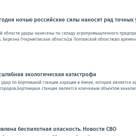
одня ночью российские силы наносят ряд точных 
ой области удары нанесены по складу агропромышленного предпри
.п. Березна (Черниговская область);в Полтавской области;во времен
сштабная экологическая катастрофа
 удар по Бортницкой станции аэрации в Киеве, которая является
городов.Бортницкая станция является ключевым объектом канализ
влена беспилотная опасность. Новости СВО