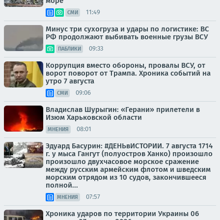
море
11:49
СМИ
Минус три сухогруза и удары по логистике: ВС
РФ продолжают выбивать военные грузы ВСУ
09:33
ПАБЛИКИ
Коррупция вместо обороны, провалы ВСУ, от
ворот поворот от Трампа. Хроника событий на
утро 7 августа
09:06
СМИ
Владислав Шурыгин: «Герани» прилетели в
Изюм Харьковской области
08:01
МНЕНИЯ
Эдуард Басурин: #ДЕНЬвИСТОРИИ. 7 августа 1714
г. у мыса Гангут (полуостров Ханко) произошло
произошло двухчасовое морское сражение
между русским армейским флотом и шведским
морским отрядом из 10 судов, закончившееся
полной...
07:57
МНЕНИЯ
Хроника ударов по территории Украины 06