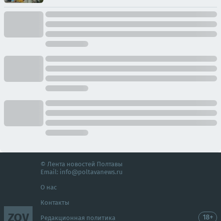
© Лента новостей Полтавы
Email:
info@poltavanews.ru
О нас
Контакты
ZOV
18+
Редакционная политика