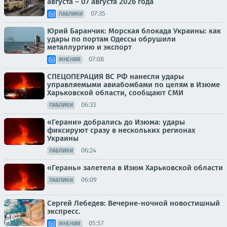
августа – 07 августа 2026 года
07:35
ПАБЛИКИ
Юрий Баранчик: Морская блокада Украины: как
удары по портам Одессы обрушили
металлургию и экспорт
07:08
МНЕНИЯ
СПЕЦОПЕРАЦИЯ ВС РФ нанесли удары
управляемыми авиабомбами по целям в Изюме
Харьковской области, сообщают СМИ
06:33
ПАБЛИКИ
«Герани» добрались до Изюма: удары
фиксируют сразу в нескольких регионах
Украины
06:24
ПАБЛИКИ
«Герань» залетела в Изюм Харьковской области
06:09
ПАБЛИКИ
Сергей Лебедев: Вечерне-ночной новостишный
экспресс.
05:57
МНЕНИЯ