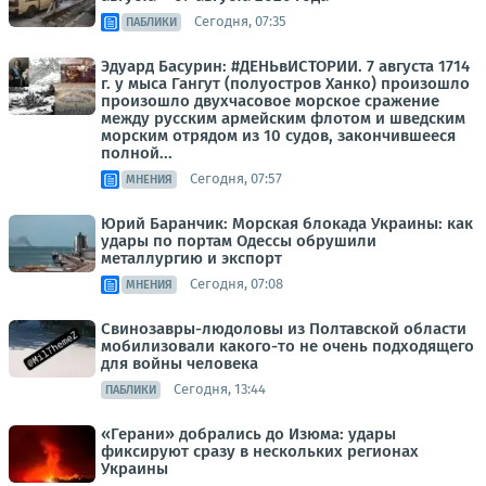
Сегодня, 07:35
ПАБЛИКИ
Эдуард Басурин: #ДЕНЬвИСТОРИИ. 7 августа 1714
г. у мыса Гангут (полуостров Ханко) произошло
произошло двухчасовое морское сражение
между русским армейским флотом и шведским
морским отрядом из 10 судов, закончившееся
полной...
Сегодня, 07:57
МНЕНИЯ
Юрий Баранчик: Морская блокада Украины: как
удары по портам Одессы обрушили
металлургию и экспорт
Сегодня, 07:08
МНЕНИЯ
Свинозавры-людоловы из Полтавской области
мобилизовали какого-то не очень подходящего
для войны человека
Сегодня, 13:44
ПАБЛИКИ
«Герани» добрались до Изюма: удары
фиксируют сразу в нескольких регионах
Украины