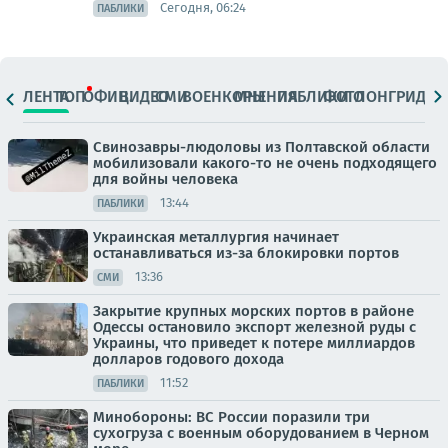
Сегодня, 06:24
ПАБЛИКИ
ЛЕНТА
ТОП
ОФИЦ.
ВИДЕО
СМИ
ВОЕНКОРЫ
МНЕНИЯ
ПАБЛИКИ
ФОТО
ЛОНГРИДЫ
Свинозавры-людоловы из Полтавской области
мобилизовали какого-то не очень подходящего
для войны человека
13:44
ПАБЛИКИ
Украинская металлургия начинает
останавливаться из-за блокировки портов
13:36
СМИ
Закрытие крупных морских портов в районе
Одессы остановило экспорт железной руды с
Украины, что приведет к потере миллиардов
долларов годового дохода
11:52
ПАБЛИКИ
Минобороны: ВС России поразили три
сухогруза с военным оборудованием в Черном