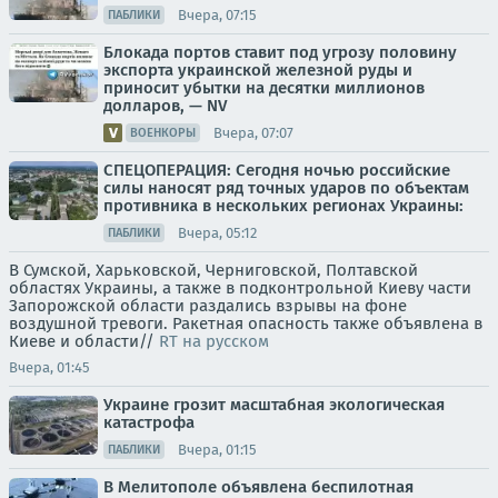
Вчера, 07:15
ПАБЛИКИ
Блокада портов ставит под угрозу половину
экспорта украинской железной руды и
приносит убытки на десятки миллионов
долларов, — NV
Вчера, 07:07
ВОЕНКОРЫ
СПЕЦОПЕРАЦИЯ: Сегодня ночью российские
силы наносят ряд точных ударов по объектам
противника в нескольких регионах Украины:
Вчера, 05:12
ПАБЛИКИ
В Сумской, Харьковской, Черниговской, Полтавской
областях Украины, а также в подконтрольной Киеву части
Запорожской области раздались взрывы на фоне
воздушной тревоги. Ракетная опасность также объявлена в
Киеве и области//
RT на русском
Вчера, 01:45
Украине грозит масштабная экологическая
катастрофа
Вчера, 01:15
ПАБЛИКИ
В Мелитополе объявлена беспилотная