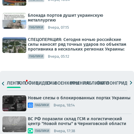
Блокада портов душит украинскую
металлургию
Вчера, 07:15
ПАБЛИКИ
СПЕЦОПЕРАЦИЯ: Сегодня ночью российские
силы наносят ряд точных ударов по объектам
противника в нескольких регионах Украины:
Вчера, 05:12
ПАБЛИКИ
ЛЕНТА
ТОП
ОФИЦ.
ВИДЕО
СМИ
ВОЕНКОРЫ
МНЕНИЯ
ПАБЛИКИ
ФОТО
ЛОНГРИДЫ
Новые слезы о блокированных портах Украины
Вчера, 18:14
ПАБЛИКИ
ВС РФ поразили склад ГСМ и логистический
центр "Новой почты" в Черниговской области
Вчера, 17:38
ПАБЛИКИ