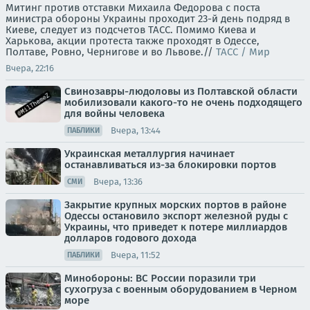
Митинг против отставки Михаила Федорова с поста
министра обороны Украины проходит 23-й день подряд в
Киеве, следует из подсчетов ТАСС. Помимо Киева и
Харькова, акции протеста также проходят в Одессе,
Полтаве, Ровно, Чернигове и во Львове.//
ТАСС / Мир
Вчера, 22:16
Свинозавры-людоловы из Полтавской области
мобилизовали какого-то не очень подходящего
для войны человека
Вчера, 13:44
ПАБЛИКИ
Украинская металлургия начинает
останавливаться из-за блокировки портов
Вчера, 13:36
СМИ
Закрытие крупных морских портов в районе
Одессы остановило экспорт железной руды с
Украины, что приведет к потере миллиардов
долларов годового дохода
Вчера, 11:52
ПАБЛИКИ
Минобороны: ВС России поразили три
сухогруза с военным оборудованием в Черном
море