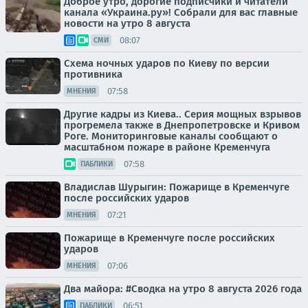
Доброе утро, дорогие подписчики и читатели
канала «Украина.ру»! Собрали для вас главные
новости на утро 8 августа
08:07
СМИ
Схема ночных ударов по Киеву по версии
противника
07:58
МНЕНИЯ
Другие кадры из Киева.. Серия мощных взрывов
прогремела также в Днепропетровске и Кривом
Роге. Мониторинговые каналы сообщают о
масштабном пожаре в районе Кременчуга
07:58
ПАБЛИКИ
Владислав Шурыгин: Пожарище в Кременчуге
после российских ударов
07:21
МНЕНИЯ
Пожарище в Кременчуге после российских
ударов
07:06
МНЕНИЯ
Два майора: #Сводка на утро 8 августа 2026 года
06:51
ПАБЛИКИ