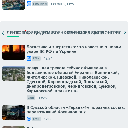
Сегодня, 06:51
ПАБЛИКИ
ЛЕНТА
ТОП
ОФИЦ.
ВИДЕО
СМИ
ВОЕНКОРЫ
МНЕНИЯ
ПАБЛИКИ
ФОТО
ЛОНГРИДЫ
Логистика и энергетика: что известно о новом
ударе ВС РФ по Украине
13:57
СМИ
Воздушная тревога сейчас объявлена в
большинстве областей Украины: Винницкой,
Житомирской, Киевской, Николаевской,
Одесской, Кировоградской, Полтавской,
Днепропетровской, Черниговской, Сумской,
Харьковской, а также на...
13:28
СМИ
В Сумской области «Герань-4» поразила состав,
перевозивший боевиков ВСУ
12:06
СМИ