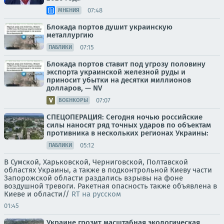
07:48
МНЕНИЯ
Блокада портов душит украинскую
металлургию
07:15
ПАБЛИКИ
Блокада портов ставит под угрозу половину
экспорта украинской железной руды и
приносит убытки на десятки миллионов
долларов, — NV
07:07
ВОЕНКОРЫ
СПЕЦОПЕРАЦИЯ: Сегодня ночью российские
силы наносят ряд точных ударов по объектам
противника в нескольких регионах Украины:
05:12
ПАБЛИКИ
В Сумской, Харьковской, Черниговской, Полтавской
областях Украины, а также в подконтрольной Киеву части
Запорожской области раздались взрывы на фоне
воздушной тревоги. Ракетная опасность также объявлена в
Киеве и области//
RT на русском
01:45
Украине грозит масштабная экологическая