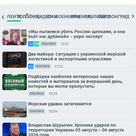
ЛЕНТА
ТОП
ОФИЦ.
ВИДЕО
СМИ
ВОЕНКОРЫ
МНЕНИЯ
ПАБЛИКИ
ФОТО
ЛОНГРИДЫ
«Мы пытаемся убить Россию щепками, а она
бьёт нас дубиной» – укро-эксперт
12:51
ПАБЛИКИ
Два майора: Ситуация с украинской морской
логистикой и экспортными отраслями
11:52
ПАБЛИКИ
Подборка наиболее интересных наших
новостей и материалов за вчерашний день,
которые вы могли пропустить:
10:33
ПАБЛИКИ
Морская удавка затягивается
10:04
ПАБЛИКИ
Владислав Шурыгин: Хроника ударов по
территории Украины 05 августа – 06 августа
2026 года