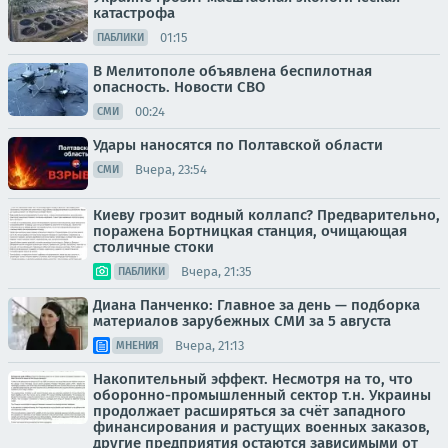
катастрофа
01:15
ПАБЛИКИ
В Мелитополе объявлена беспилотная
опасность. Новости СВО
00:24
СМИ
Удары наносятся по Полтавской области
Вчера, 23:54
СМИ
Киеву грозит водный коллапс? Предварительно,
поражена Бортницкая станция, очищающая
столичные стоки
Вчера, 21:35
ПАБЛИКИ
Диана Панченко: Главное за день — подборка
материалов зарубежных СМИ за 5 августа
Вчера, 21:13
МНЕНИЯ
Накопительный эффект. Несмотря на то, что
оборонно-промышленный сектор т.н. Украины
продолжает расширяться за счёт западного
финансирования и растущих военных заказов,
другие предприятия остаются зависимыми от