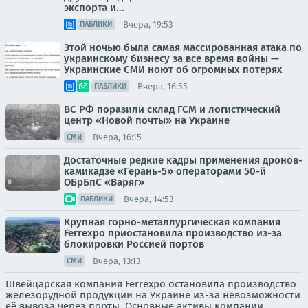
экспорта и...
Вчера, 19:53
ПАБЛИКИ
Этой ночью была самая массированная атака по
украинскому бизнесу за все время войны —
Украинские СМИ ноют об огромных потерях
Вчера, 16:55
ПАБЛИКИ
ВС РФ поразили склад ГСМ и логистический
центр «Новой почты» на Украине
Вчера, 16:15
СМИ
Достаточные редкие кадры применения дронов-
камикадзе «Герань-5» операторами 50-й
ОБрБпС «Варяг»
Вчера, 14:53
ПАБЛИКИ
Крупная горно-металлургическая компания
Ferrexpo приостановила производство из-за
блокировки Россией портов
Вчера, 13:13
СМИ
Швейцарская компания Ferrexpo остановила производство
железорудной продукции на Украине из-за невозможности
её вывоза через порты. Основные активы компании